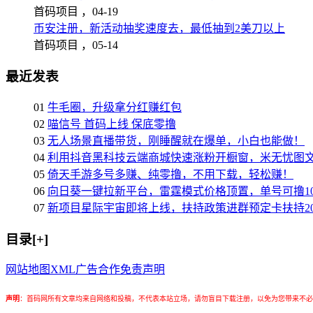
首码项目 ，
04-19
币安注册，新活动抽奖速度去，最低抽到2美刀以上
首码项目 ，
05-14
最近发表
01
牛毛圈，升级拿分红赚红包
02
喵信号 首码上线 保底零撸
03
无人场景直播带货，刚睡醒就在爆单，小白也能做！
04
利用抖音黑科技云端商城快速涨粉开橱窗，米无忧图
05
倚天手游多号多赚、纯零撸，不用下载，轻松赚！
06
向日葵一键拉新平台，雷霆模式价格顶置，单号可撸10
07
新项目星际宇宙即将上线，扶持政策进群预定卡扶持2
目录[+]
网站地图
XML
广告合作
免责声明
声明
：
首码网所有文章均来自网络和投稿，不代表本站立场，请勿盲目下载注册，以免为您带来不必