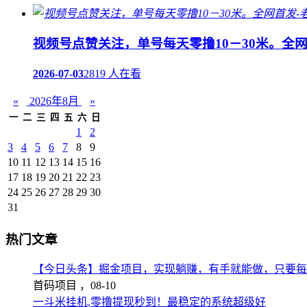
视频号点赞关注，单号每天零撸10－30米。全
2026-07-03
2819 人在看
«
2026年8月
»
一
二
三
四
五
六
日
1
2
3
4
5
6
7
8
9
10
11
12
13
14
15
16
17
18
19
20
21
22
23
24
25
26
27
28
29
30
31
热门文章
【今日头条】掘金项目，实现躺赚，有手就能做，只要每
首码项目 ，
08-10
一斗米挂机,零撸提现秒到！最稳定的系统超级好