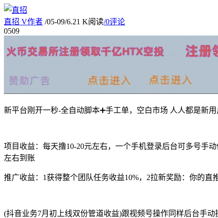
直招
V
作者
/
05-09
/
6.21 K阅读
/
0评论
05
09
新平台刚开一秒-全自动脚本➕手工单，空白市场 人人都是新
项目收益：每天撸10-20元左右，一个手机登录后台可多号
左右到账
推广收益：1获得整个团队任务收益10%，2拉新奖励：你的直推
(抖音业务7月初上线双份管道收益)跟视频号操作同样后台手动操