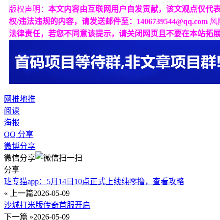
版权声明：
本文内容由互联网用户自发贡献，该文观点仅代
权/违法违规的内容，请发送邮件至：1406739544@qq.com
风
法律责任，若您不同意该提示，请关闭网页且不要在本站拓
网推
地推
阅读
海报
QQ 分享
微博分享
微信分享
分享
班专猫app：5月14日10点正式上线纯零撸，查看攻略
« 上一篇
2026-05-09
沙城打米版传奇首服开启
下一篇 »
2026-05-09