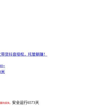
文带货抖音授权，托管躺赚！
0+
0米
安全运行
6573
天
要的损失。