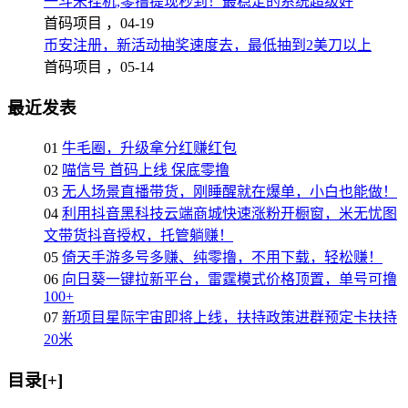
一斗米挂机,零撸提现秒到！最稳定的系统超级好
首码项目 ，
04-19
币安注册，新活动抽奖速度去，最低抽到2美刀以上
首码项目 ，
05-14
最近发表
01
牛毛圈，升级拿分红赚红包
02
喵信号 首码上线 保底零撸
03
无人场景直播带货，刚睡醒就在爆单，小白也能做！
04
利用抖音黑科技云端商城快速涨粉开橱窗，米无忧图
文带货抖音授权，托管躺赚！
05
倚天手游多号多赚、纯零撸，不用下载，轻松赚！
06
向日葵一键拉新平台，雷霆模式价格顶置，单号可撸
100+
07
新项目星际宇宙即将上线，扶持政策进群预定卡扶持
20米
目录[+]