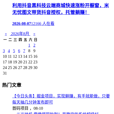
利用抖音黑科技云端商城快速涨粉开橱窗，米
无忧图文带货抖音授权，托管躺赚！
2026-08-07
12166 人在看
«
2026年8月
»
一
二
三
四
五
六
日
1
2
3
4
5
6
7
8
9
10
11
12
13
14
15
16
17
18
19
20
21
22
23
24
25
26
27
28
29
30
31
热门文章
【今日头条】掘金项目，实现躺赚，有手就能做，只要
每天抽几分钟发布即可
首码项目 ，
08-10