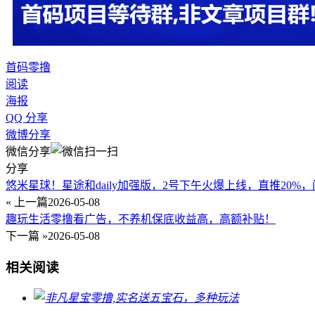
首码
零撸
阅读
海报
QQ 分享
微博分享
微信分享
分享
悠米星球！星途和daily加强版，2号下午火爆上线，直推20
« 上一篇
2026-05-08
趣玩生活零撸看广告，不养机保底收益高，高额补贴！
下一篇 »
2026-05-08
相关阅读