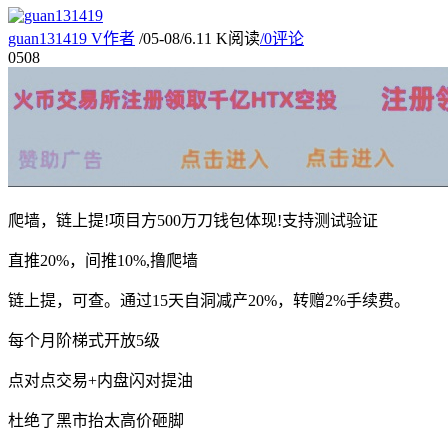
guan131419
V
作者
/
05-08
/
6.11 K阅读
/
0评论
05
08
爬墙，链上提!项目方500万刀钱包体现!支持测试验证
直推20%，间推10%,撸爬墙
链上提，可查。通过15天自洞减产20%，转赠2%手续费。
每个月阶梯式开放5级
点对点交易+内盘闪对提油
杜绝了黑市抬太高价砸脚