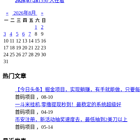
2026-07-28
1550 人在看
«
2026年8月
»
一
二
三
四
五
六
日
1
2
3
4
5
6
7
8
9
10
11
12
13
14
15
16
17
18
19
20
21
22
23
24
25
26
27
28
29
30
31
热门文章
【今日头条】掘金项目，实现躺赚，有手就能做，只要每
首码项目 ，
08-10
一斗米挂机,零撸提现秒到！最稳定的系统超级好
首码项目 ，
04-19
币安注册，新活动抽奖速度去，最低抽到2美刀以上
首码项目 ，
05-14