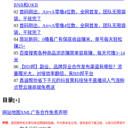
BNB和OKB
02
首码刚出，AivyA零撸4位数，全网首发，团队无限袋
袋，干就完了
03
首码刚出，AivyA零撸4位数，全网首发，团队无限袋
袋，干就完了
04
简玩新码：0撸看广有保底收益赚米，单号每天轻松
赚25+
05
百度搜索各种商品浏览赚简单容易赚，每天可撸3~14
米
06
【BD邦】副业、品牌异业合作发布渠道有哪些？流
量曝光大，对接效率翻倍，来BD邦平台
07
真诚帮你省下千元的抖音黑科技快手直播间人气涨粉
点赞云端商城免费送
目录[+]
网站地图
XML
广告合作
免责声明
声明
：
首码网所有文章均来自网络和投稿，不代表本站立场，请勿盲目下载注册，以免为您带来不