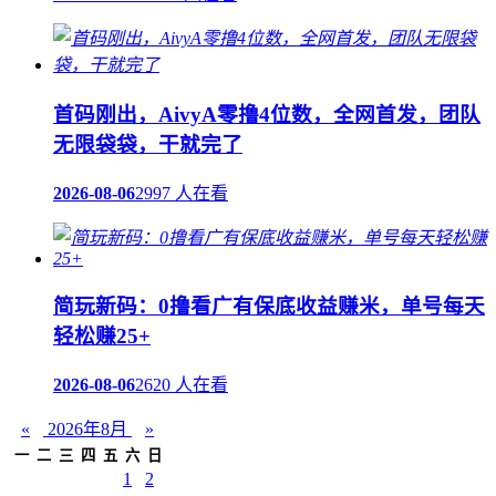
首码刚出，AivyA零撸4位数，全网首发，团队
无限袋袋，干就完了
2026-08-06
2997 人在看
简玩新码：0撸看广有保底收益赚米，单号每天
轻松赚25+
2026-08-06
2620 人在看
«
2026年8月
»
一
二
三
四
五
六
日
1
2