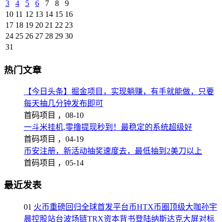
3
4
5
6
7
8
9
10
11
12
13
14
15
16
17
18
19
20
21
22
23
24
25
26
27
28
29
30
31
热门文章
【今日头条】掘金项目，实现躺赚，有手就能做，只要
每天抽几分钟发布即可
首码项目 ，
08-10
一斗米挂机,零撸提现秒到！最稳定的系统超级好
首码项目 ，
04-19
币安注册，新活动抽奖速度去，最低抽到2美刀以上
首码项目 ，
05-14
最近发表
01
火币重磅回归全球首发平台币HTX币圈顶级大咖孙宇
晨控股站台波场链TRX资本背书登陆纳斯达克大屏对标