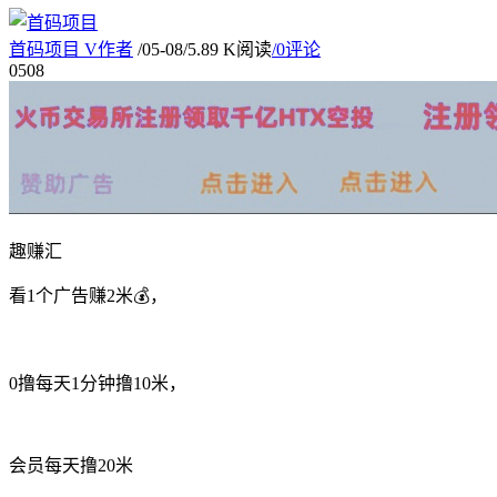
首码项目
V
作者
/
05-08
/
5.89 K阅读
/
0评论
05
08
趣赚汇
看1个广告赚2米💰，
0撸每天1分钟撸10米，
会员每天撸20米