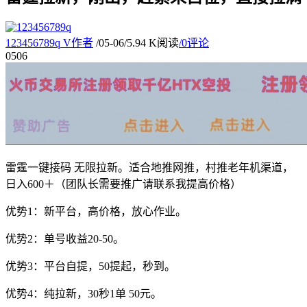
123456789q
V
作者
/
05-06
/
5.94 K阅读
/
0评论
05
06
雷霆一键接码 无限拉新。适合地推网推，村推老年机渠道，
日入600＋（团队长需要推广请联系我提高价格）
优势1：新平台，高价格，放心作业。
优势2：单号收益20-50。
优势3：平台自提，50提起，秒到。
优势4：纯拉新，30秒1单 50元。