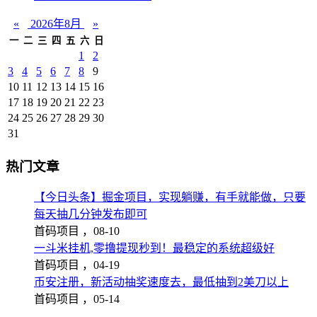
«
2026年8月
»
一
二
三
四
五
六
日
1
2
3
4
5
6
7
8
9
10
11
12
13
14
15
16
17
18
19
20
21
22
23
24
25
26
27
28
29
30
31
热门文章
【今日头条】掘金项目，实现躺赚，有手就能做，只要
每天抽几分钟发布即可
首码项目 ，
08-10
一斗米挂机,零撸提现秒到！最稳定的系统超级好
首码项目 ，
04-19
币安注册，新活动抽奖速度去，最低抽到2美刀以上
首码项目 ，
05-14