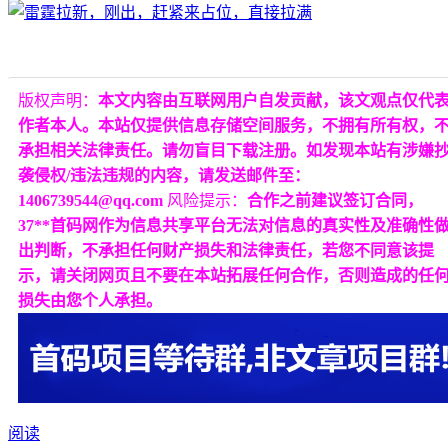
版权声明：
本文内容由互联网用户自发贡献，该文观点仅代
作者本人。本站仅提供信息存储空间服务，不拥有所有权，
承担相关法律责任。请勿盲目下载注册。如发现本站有涉嫌
袭侵权/违法违规的内容，请发送邮件至：
1406739544@qq.com
风险提示：
合作之前建议签订合同，
37**首码网作为信息共享平台无法对信息的真实性及准确性
出判断，不承担任何财产损失和法律责任，若您不同意该提
示，请关闭网页且不要在本站拓展任何合作，否则造成的任
损失由您个人承担。
阅读