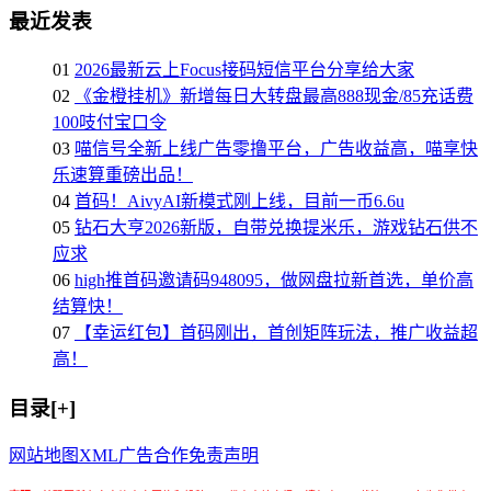
最近发表
01
2026最新云上Focus接码短信平台分享给大家
02
《金橙挂机》新增每日大转盘最高888现金/85充话费
100吱付宝口令
03
喵信号全新上线广告零撸平台，广告收益高，喵享快
乐速算重磅出品！
04
首码！AivyAI新模式刚上线，目前一币6.6u
05
钻石大亨2026新版，自带兑换提米乐，游戏钻石供不
应求
06
high推首码邀请码948095，做网盘拉新首选，单价高
结算快！
07
【幸运红包】首码刚出，首创矩阵玩法，推广收益超
高！
目录[+]
网站地图
XML
广告合作
免责声明