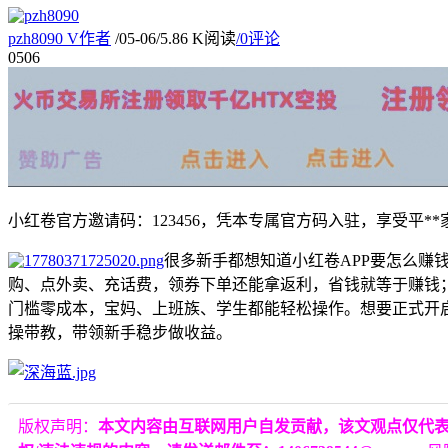
pzh8090
V
作者
/
05-06
/
5.86 K阅读
/
0评论
05
06
小红卷官方邀请码：123456，凭本专属官方码入驻，享受平*
很多新手都想知道小红卷APP要怎么赚
购、点外卖、充话费，领券下单还能拿返利，省钱就等于赚钱
门槛零成本，宝妈、上班族、学生都能轻松操作。想要正式开启
操带教，带领新手稳步做收益。
版权声明：
本文内容由互联网用户自发贡献，该文观点仅代