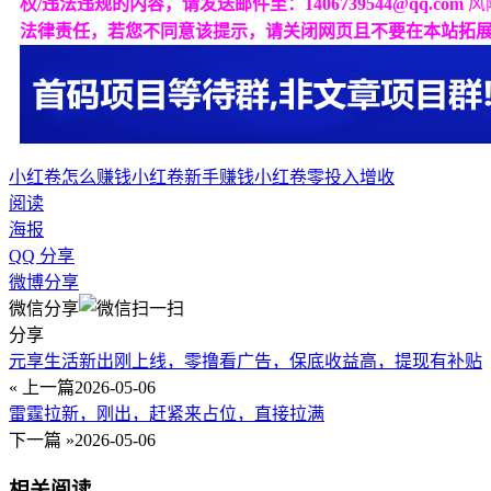
权/违法违规的内容，请发送邮件至：1406739544@qq.com
风
法律责任，若您不同意该提示，请关闭网页且不要在本站拓
小红卷怎么赚钱
小红卷新手赚钱
小红卷零投入增收
阅读
海报
QQ 分享
微博分享
微信分享
分享
元享生活新出刚上线，零撸看广告，保底收益高，提现有补贴
« 上一篇
2026-05-06
雷霆拉新，刚出，赶紧来占位，直接拉满
下一篇 »
2026-05-06
相关阅读