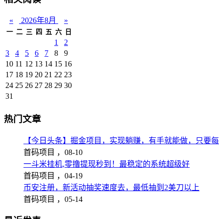
«
2026年8月
»
一
二
三
四
五
六
日
1
2
3
4
5
6
7
8
9
10
11
12
13
14
15
16
17
18
19
20
21
22
23
24
25
26
27
28
29
30
31
热门文章
【今日头条】掘金项目，实现躺赚，有手就能做，只要每
首码项目 ，
08-10
一斗米挂机,零撸提现秒到！最稳定的系统超级好
首码项目 ，
04-19
币安注册，新活动抽奖速度去，最低抽到2美刀以上
首码项目 ，
05-14