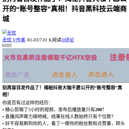
开的“账号整容”真相！抖音黑科技云端商
城
无忧
V
作者
/
01-03
/
7.01 K阅读
/
0评论
01
03
别再盲目发作品了！揭秘抖音大咖不愿公开的“账号整容”真
相！
你是否有过这样的经历：
• 精心剪辑了5小时的视频，发布后播放量只有
200
？
• 直播间声嘶力竭地喊，结果在线人数始终只有个位数？
• 好不容易刷到你的人，看了一眼你的粉丝数和点赞量，转头