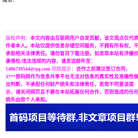
版权声明：
本文内容由互联网用户自发贡献，该文观点仅代
作者本人。本站仅提供信息存储空间服务，不拥有所有权，
承担相关法律责任。请勿盲目下载注册。如发现本站有涉嫌
袭侵权/违法违规的内容，请发送邮件至：
1406739544@qq.com
风险提示：
合作之前建议签订合同，
37**首码网作为信息共享平台无法对信息的真实性及准确性
出判断，不承担任何财产损失和法律责任，若您不同意该提
示，请关闭网页且不要在本站拓展任何合作，否则造成的任
损失由您个人承担。