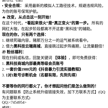
•
安全合规：
采用最新的模拟人工路径技术，规避违规风险，
为你的账号保驾护航。
🔥
改变，从点击这一刻开始！
在这个时代，
“看起来很火”是“真正变火”的第一步。
所有的
网红大咖，在起步阶段都离不开这套“黑科技”的辅助。
现在的你，只有两个选择：
1. 继续死磕内容，赌那万分之一的运气被系统看中。
2. 借力
黑科技云端商城
，直接跳过起步阵痛期，让流量翻倍！
🎁
粉丝福利：
现在扫码或私信，回复关键词
【体验】
，即可免费获得：
1.
黑科技商城内部最高等级会员账号
2.
一套价值1980元的《抖音暴力引流实操教程》
3.
1对1账号诊断机会（名额有限，先到先得）
不要等你的同行都火了，你才想起问他们是怎么做到的！
有问题联系【防止系统升级链接失效，加下方联系方式】(QQ
为主要联系方式)
QQ:<7454954>
威信：