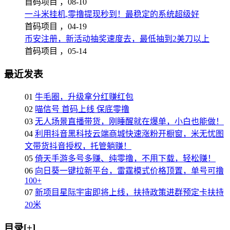
首码项目 ，
08-10
一斗米挂机,零撸提现秒到！最稳定的系统超级好
首码项目 ，
04-19
币安注册，新活动抽奖速度去，最低抽到2美刀以上
首码项目 ，
05-14
最近发表
01
牛毛圈，升级拿分红赚红包
02
喵信号 首码上线 保底零撸
03
无人场景直播带货，刚睡醒就在爆单，小白也能做！
04
利用抖音黑科技云端商城快速涨粉开橱窗，米无忧图
文带货抖音授权，托管躺赚！
05
倚天手游多号多赚、纯零撸，不用下载，轻松赚！
06
向日葵一键拉新平台，雷霆模式价格顶置，单号可撸
100+
07
新项目星际宇宙即将上线，扶持政策进群预定卡扶持
20米
目录[+]