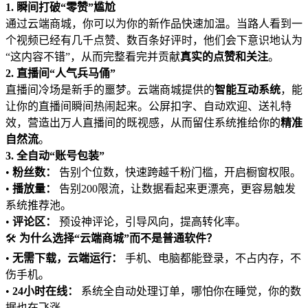
1. 瞬间打破“零赞”尴尬
通过云端商城，你可以为你的新作品快速加温。当路人看到一
个视频已经有几千点赞、数百条好评时，他们会下意识地认为
“这内容不错”，从而完整看完并贡献
真实的点赞和关注
。
2. 直播间“人气兵马俑”
直播间冷场是新手的噩梦。云端商城提供的
智能互动系统
，能
让你的直播间瞬间热闹起来。公屏扣字、自动欢迎、送礼特
效，营造出万人直播间的既视感，从而留住系统推给你的
精准
自然流
。
3. 全自动“账号包装”
•
粉丝数：
告别个位数，快速跨越千粉门槛，开启橱窗权限。
•
播放量：
告别200限流，让数据看起来更漂亮，更容易触发
系统推荐池。
•
评论区：
预设神评论，引导风向，提高转化率。
🛠️
为什么选择“云端商城”而不是普通软件？
•
无需下载，云端运行：
手机、电脑都能登录，不占内存，不
伤手机。
•
24小时在线：
系统全自动处理订单，哪怕你在睡觉，你的数
据也在飞涨。