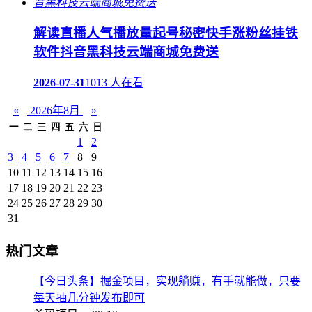
解读直播人气播放量起号秘密快手涨粉丝挂铁
软件抖音黑科技云端商城免费送
2026-07-31
1013 人在看
«
2026年8月
»
一
二
三
四
五
六
日
1
2
3
4
5
6
7
8
9
10
11
12
13
14
15
16
17
18
19
20
21
22
23
24
25
26
27
28
29
30
31
热门文章
【今日头条】掘金项目，实现躺赚，有手就能做，只要
每天抽几分钟发布即可