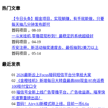
热门文章
【今日头条】掘金项目，实现躺赚，有手就能做，只要
每天抽几分钟发布即可
首码项目 ，
08-10
一斗米挂机,零撸提现秒到！最稳定的系统超级好
首码项目 ，
04-19
币安注册，新活动抽奖速度去，最低抽到2美刀以上
首码项目 ，
05-14
最近发表
01
2026最新云上Focus接码短信平台分享给大家
02
《金橙挂机》新增每日大转盘最高888现金/85充话费
100吱付宝口令
03
喵信号全新上线广告零撸平台，广告收益高，喵享快
乐速算重磅出品！
04
首码！AivyAI新模式刚上线，目前一币6.6u