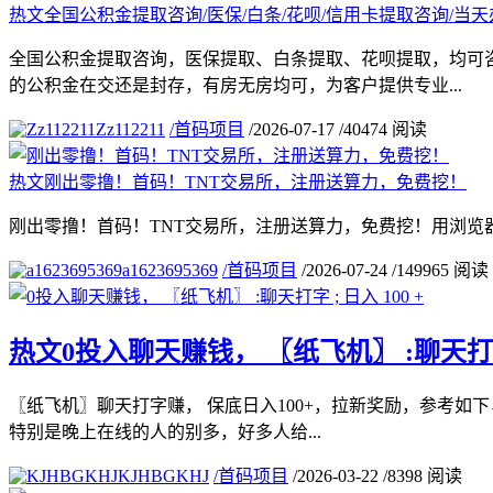
热文
全国公积金提取咨询/医保/白条/花呗/信用卡提取咨询/当天
全国公积金提取咨询，医保提取、白条提取、花呗提取，均可
的公积金在交还是封存，有房无房均可，为客户提供专业...
Zz112211
/
首码项目
/
2026-07-17
/
40474 阅读
热文
刚出零撸！首码！TNT交易所，注册送算力，免费挖！
刚出零撸！首码！TNT交易所，注册送算力，免费挖！用浏览
a1623695369
/
首码项目
/
2026-07-24
/
149965 阅读
热文
0投入聊天赚钱， 〖纸飞机〗 :聊天打字 ;
〖纸飞机〗聊天打字赚， 保底日入100+，拉新奖励，参考如下
特别是晚上在线的人的别多，好多人给...
KJHBGKHJ
/
首码项目
/
2026-03-22
/
8398 阅读