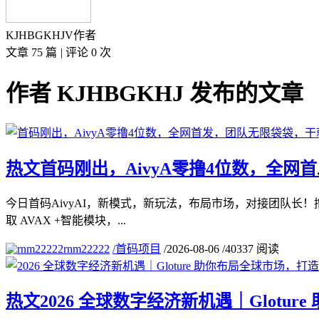
KJHBGKHJ
V
作者
文章 75 篇
|
评论 0 次
作者 KJHBGKHJ 发布的文章
热文
首码刚出，AivyA零撸4位数，全
今日首码AivyAI，新模式，新玩法，布局市场，对接团队长！撸
取 AVAX +智能模块，...
rnm22222
/
首码项目
/
2026-08-06
/
40337 阅读
热文
2026 全球数字经济新机遇｜Glot