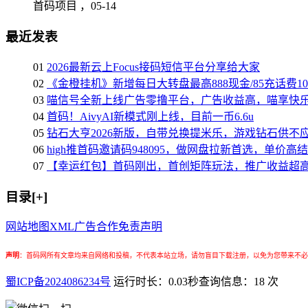
首码项目 ，
05-14
最近发表
01
2026最新云上Focus接码短信平台分享给大家
02
《金橙挂机》新增每日大转盘最高888现金/85充话费1
03
喵信号全新上线广告零撸平台，广告收益高，喵享快
04
首码！AivyAI新模式刚上线，目前一币6.6u
05
钻石大亨2026新版，自带兑换提米乐，游戏钻石供不
06
high推首码邀请码948095，做网盘拉新首选，单价高
07
【幸运红包】首码刚出，首创矩阵玩法，推广收益超
目录[+]
网站地图
XML
广告合作
免责声明
声明
：
首码网所有文章均来自网络和投稿，不代表本站立场，请勿盲目下载注册，以免为您带来不必
蜀ICP备2024086234号
运行时长：0.03秒
查询信息：18 次