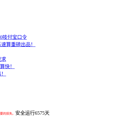
00吱付宝口令
乐速算重磅出品！
应求
结算快！
高！
安全运行
6575
天
要的损失。