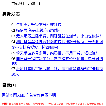
首码项目 ，
05-14
最近发表
01
牛毛圈，升级拿分红赚红包
02
喵信号 首码上线 保底零撸
03
无人场景直播带货，刚睡醒就在爆单，小白也能做！
04
利用抖音黑科技云端商城快速涨粉开橱窗，米无忧图
文带货抖音授权，托管躺赚！
05
倚天手游多号多赚、纯零撸，不用下载，轻松赚！
06
向日葵一键拉新平台，雷霆模式价格顶置，单号可撸
100+
07
新项目星际宇宙即将上线，扶持政策进群预定卡扶持
20米
目录[+]
网站地图
XML
广告合作
免责声明
声明
：
首码网所有文章均来自网络和投稿，不代表本站立场，请勿盲目下载注册，以免为您带来不