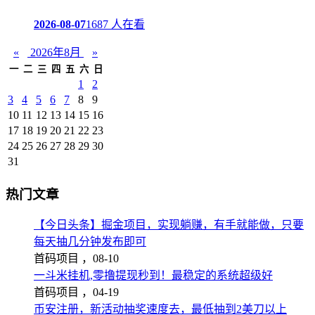
2026-08-07
1687 人在看
«
2026年8月
»
一
二
三
四
五
六
日
1
2
3
4
5
6
7
8
9
10
11
12
13
14
15
16
17
18
19
20
21
22
23
24
25
26
27
28
29
30
31
热门文章
【今日头条】掘金项目，实现躺赚，有手就能做，只要
每天抽几分钟发布即可
首码项目 ，
08-10
一斗米挂机,零撸提现秒到！最稳定的系统超级好
首码项目 ，
04-19
币安注册，新活动抽奖速度去，最低抽到2美刀以上