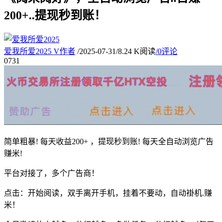
200+..提现秒到账！
爱我所爱2025
V
作者
/
2025-07-31
/
8.24 K阅读
/
0评论
07
31
简单粗暴! 每天收益200+ ，提现秒到账! 每天全自动浏览广告
赚米!
平台对接了，多个广告商！
点击：开始阅读，双手离开手机，挂着不要动，自动褂机.赚
米！