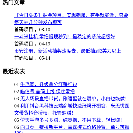
热门文章
【今日头条】掘金项目，实现躺赚，有手就能做，只要
每天抽几分钟发布即可
首码项目 ，
08-10
一斗米挂机,零撸提现秒到！最稳定的系统超级好
首码项目 ，
04-19
币安注册，新活动抽奖速度去，最低抽到2美刀以上
首码项目 ，
05-14
最近发表
01
牛毛圈，升级拿分红赚红包
02
喵信号 首码上线 保底零撸
03
无人场景直播带货，刚睡醒就在爆单，小白也能做！
04
利用抖音黑科技云端商城快速涨粉开橱窗，米无忧图
文带货抖音授权，托管躺赚！
05
倚天手游多号多赚、纯零撸，不用下载，轻松赚！
06
向日葵一键拉新平台，雷霆模式价格顶置，单号可撸
100+