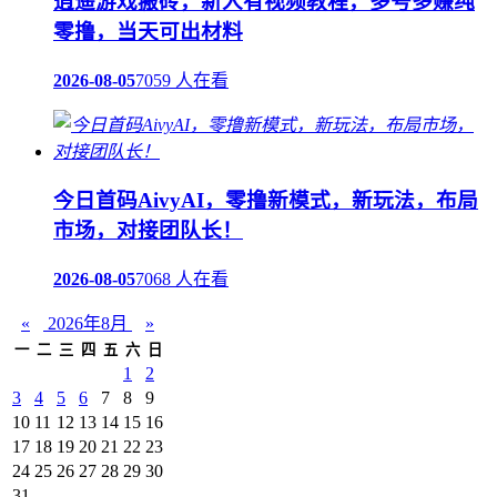
逍遥游戏搬砖，新人有视频教程，多号多赚纯
零撸，当天可出材料
2026-08-05
7059 人在看
今日首码AivyAI，零撸新模式，新玩法，布局
市场，对接团队长！
2026-08-05
7068 人在看
«
2026年8月
»
一
二
三
四
五
六
日
1
2
3
4
5
6
7
8
9
10
11
12
13
14
15
16
17
18
19
20
21
22
23
24
25
26
27
28
29
30
31