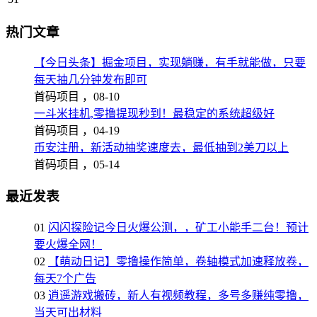
热门文章
【今日头条】掘金项目，实现躺赚，有手就能做，只要
每天抽几分钟发布即可
首码项目 ，
08-10
一斗米挂机,零撸提现秒到！最稳定的系统超级好
首码项目 ，
04-19
币安注册，新活动抽奖速度去，最低抽到2美刀以上
首码项目 ，
05-14
最近发表
01
闪闪探险记今日火爆公测，，矿工小能手二台！预计
要火爆全网！
02
【萌动日记】零撸操作简单，卷轴模式加速释放卷，
每天7个广告
03
逍遥游戏搬砖，新人有视频教程，多号多赚纯零撸，
当天可出材料