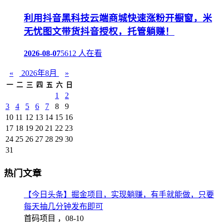
利用抖音黑科技云端商城快速涨粉开橱窗，米
无忧图文带货抖音授权，托管躺赚！
2026-08-07
5612 人在看
«
2026年8月
»
一
二
三
四
五
六
日
1
2
3
4
5
6
7
8
9
10
11
12
13
14
15
16
17
18
19
20
21
22
23
24
25
26
27
28
29
30
31
热门文章
【今日头条】掘金项目，实现躺赚，有手就能做，只要
每天抽几分钟发布即可
首码项目 ，
08-10