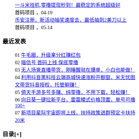
一斗米挂机,零撸提现秒到！最稳定的系统超级好
首码项目 ，
04-19
币安注册，新活动抽奖速度去，最低抽到2美刀以上
首码项目 ，
05-14
最近发表
01
牛毛圈，升级拿分红赚红包
02
喵信号 首码上线 保底零撸
03
无人场景直播带货，刚睡醒就在爆单，小白也能做！
04
利用抖音黑科技云端商城快速涨粉开橱窗，米无忧图
文带货抖音授权，托管躺赚！
05
倚天手游多号多赚、纯零撸，不用下载，轻松赚！
06
向日葵一键拉新平台，雷霆模式价格顶置，单号可撸
100+
07
新项目星际宇宙即将上线，扶持政策进群预定卡扶持
20米
目录[+]