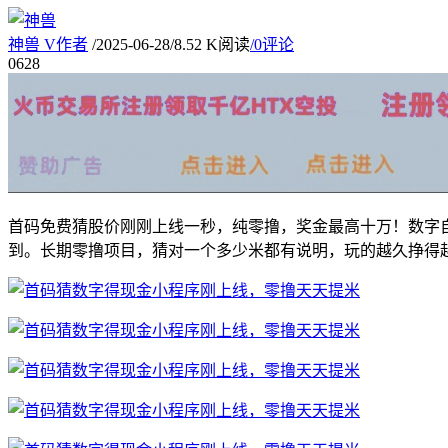
神兽
V
作者
/
2025-06-28
/
8.52 K阅读
/
0评论
06
28
首码免费猜股价刚刚上线一秒，纯零撸，奖金最高十万！数字自己
到。长期零撸项目，猜对一个多少米都有说明，玩的越久挣得