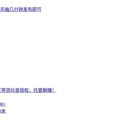
天抽几分钟发布即可
文带货抖音授权，托管躺赚！
0+
0米