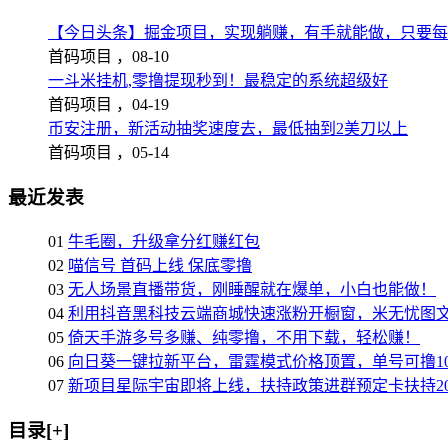
【今日头条】掘金项目，实现躺赚，有手就能做，只要每
首码项目 ，
08-10
一斗米挂机,零撸提现秒到！最稳定的系统超级好
首码项目 ，
04-19
币安注册，新活动抽奖速度去，最低抽到2美刀以上
首码项目 ，
05-14
最近发表
01
牛毛圈，升级拿分红赚红包
02
喵信号 首码上线 保底零撸
03
无人场景直播带货，刚睡醒就在爆单，小白也能做！
04
利用抖音黑科技云端商城快速涨粉开橱窗，米无忧图
05
倚天手游多号多赚、纯零撸，不用下载，轻松赚！
06
向日葵一键拉新平台，雷霆模式价格顶置，单号可撸10
07
新项目星际宇宙即将上线，扶持政策进群预定卡扶持2
目录[+]