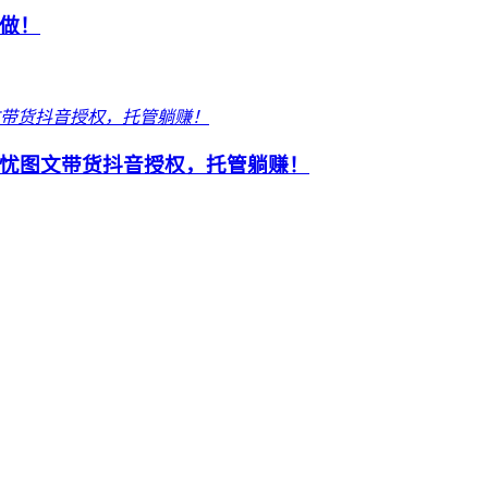
做！
忧图文带货抖音授权，托管躺赚！