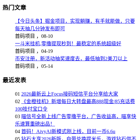
热门文章
【今日头条】掘金项目，实现躺赚，有手就能做，只要
每天抽几分钟发布即可
首码项目 ，
08-10
一斗米挂机,零撸提现秒到！最稳定的系统超级好
首码项目 ，
04-19
币安注册，新活动抽奖速度去，最低抽到2美刀以上
首码项目 ，
05-14
最近发表
01
2026最新云上Focus接码短信平台分享给大家
02
《金橙挂机》新增每日大转盘最高888现金/85充话费
100吱付宝口令
03
喵信号全新上线广告零撸平台，广告收益高，喵享快
乐速算重磅出品！
04
首码！AivyAI新模式刚上线，目前一币6.6u
05
钻石大亨2026新版，自带兑换提米乐，游戏钻石供不