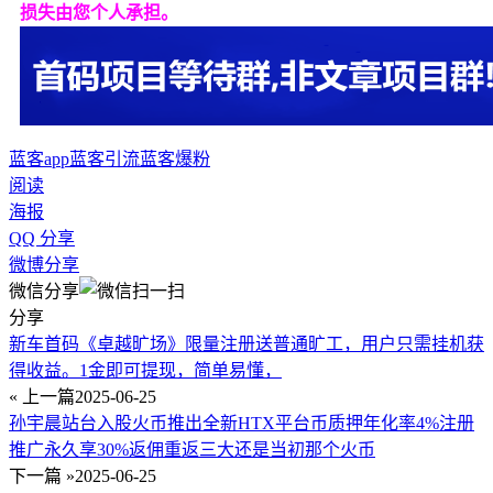
损失由您个人承担。
蓝客app
蓝客引流
蓝客爆粉
阅读
海报
QQ 分享
微博分享
微信分享
分享
新车首码《卓越旷场》限量注册送普通旷工，用户只需挂机获
得收益。1金即可提现，简单易懂，
« 上一篇
2025-06-25
孙宇晨站台入股火币推出全新HTX平台币质押年化率4%注册
推广永久享30%返佣重返三大还是当初那个火币
下一篇 »
2025-06-25