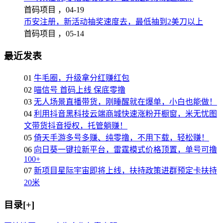
首码项目 ，
04-19
币安注册，新活动抽奖速度去，最低抽到2美刀以上
首码项目 ，
05-14
最近发表
01
牛毛圈，升级拿分红赚红包
02
喵信号 首码上线 保底零撸
03
无人场景直播带货，刚睡醒就在爆单，小白也能做！
04
利用抖音黑科技云端商城快速涨粉开橱窗，米无忧图
文带货抖音授权，托管躺赚！
05
倚天手游多号多赚、纯零撸，不用下载，轻松赚！
06
向日葵一键拉新平台，雷霆模式价格顶置，单号可撸
100+
07
新项目星际宇宙即将上线，扶持政策进群预定卡扶持
20米
目录[+]