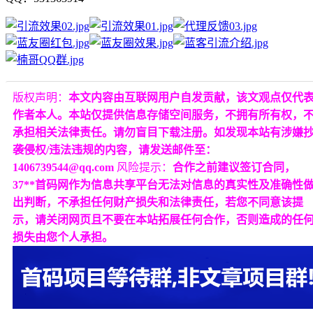
版权声明：
本文内容由互联网用户自发贡献，该文观点仅代
作者本人。本站仅提供信息存储空间服务，不拥有所有权，
承担相关法律责任。请勿盲目下载注册。如发现本站有涉嫌
袭侵权/违法违规的内容，请发送邮件至：
1406739544@qq.com
风险提示：
合作之前建议签订合同，
37**首码网作为信息共享平台无法对信息的真实性及准确性
出判断，不承担任何财产损失和法律责任，若您不同意该提
示，请关闭网页且不要在本站拓展任何合作，否则造成的任
损失由您个人承担。