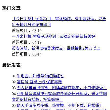
热门文章
【今日头条】掘金项目，实现躺赚，有手就能做，只要
每天抽几分钟发布即可
首码项目 ，
08-10
一斗米挂机,零撸提现秒到！最稳定的系统超级好
首码项目 ，
04-19
币安注册，新活动抽奖速度去，最低抽到2美刀以上
首码项目 ，
05-14
最近发表
01
牛毛圈，升级拿分红赚红包
02
喵信号 首码上线 保底零撸
03
无人场景直播带货，刚睡醒就在爆单，小白也能做！
04
利用抖音黑科技云端商城快速涨粉开橱窗，米无忧图
文带货抖音授权，托管躺赚！
05
倚天手游多号多赚、纯零撸，不用下载，轻松赚！