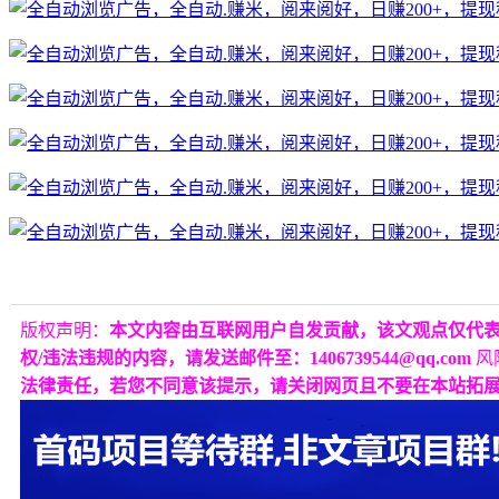
版权声明：
本文内容由互联网用户自发贡献，该文观点仅代
权/违法违规的内容，请发送邮件至：1406739544@qq.com
风
法律责任，若您不同意该提示，请关闭网页且不要在本站拓