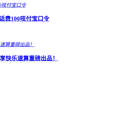
话费100吱付宝口令
享快乐速算重磅出品！