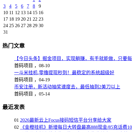
3
4
5
6
7
8
9
10
11
12
13
14
15
16
17
18
19
20
21
22
23
24
25
26
27
28
29
30
31
热门文章
【今日头条】掘金项目，实现躺赚，有手就能做，只要每
首码项目 ，
08-10
一斗米挂机,零撸提现秒到！最稳定的系统超级好
首码项目 ，
04-19
币安注册，新活动抽奖速度去，最低抽到2美刀以上
首码项目 ，
05-14
最近发表
01
2026最新云上Focus接码短信平台分享给大家
02
《金橙挂机》新增每日大转盘最高888现金/85充话费1