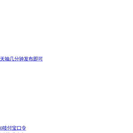
天抽几分钟发布即可
00吱付宝口令