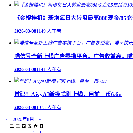
《金橙挂机》新增每日大转盘最高888现金/85充
2026-08-08
1149 人在看
喵信号全新上线广告零撸平台，广告收益高，喵
2026-08-08
1141 人在看
首码！AivyAI新模式刚上线，目前一币6.6u
2026-08-08
1073 人在看
«
2026年8月
»
一
二
三
四
五
六
日
1
2