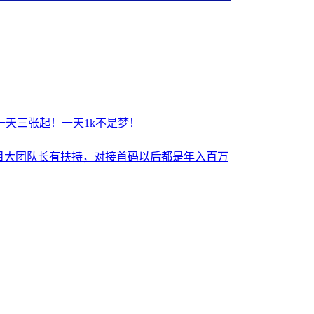
天三张起！一天1k不是梦！
目大团队长有扶持，对接首码以后都是年入百万