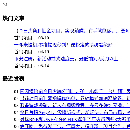
31
热门文章
【今日头条】掘金项目，实现躺赚，有手就能做，只要每
首码项目 ，
08-10
一斗米挂机,零撸提现秒到！最稳定的系统超级好
首码项目 ，
04-19
币安注册，新活动抽奖速度去，最低抽到2美刀以上
首码项目 ，
05-14
最近发表
01
闪闪探险记今日火爆公测，，矿工小能手二台！预计
02
【萌动日记】零撸操作简单，卷轴模式加速释放卷，每
03
逍遥游戏搬砖，新人有视频教程，多号多赚纯零撸，
04
今日首码AivyAI，零撸新模式，新玩法，布局市场，
05
对标BNB和OKB存在的HTX诞生了原火币回归3大
06
信商圈，免费发广告，流量大，精准粉，项目合作，