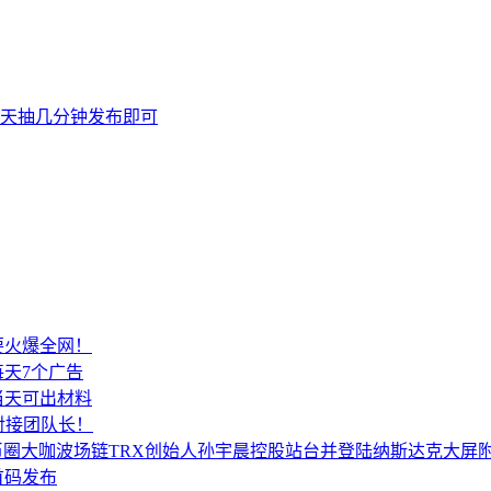
天抽几分钟发布即可
要火爆全网！
天7个广告
当天可出材料
对接团队长！
所币圈大咖波场链TRX创始人孙宇晨控股站台并登陆纳斯达克大屏
首码发布