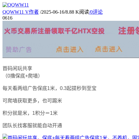
QQWW11
V
作者
/
2025-06-16
/
8.88 K阅读
/
0评论
06
16
首码闲玩共享
（0撸保底+爬墙）
每天看两组广告保底1米，0.3起提秒到至宝
可爬墙获取更多，也可踢米
积分就是米，1积分＝1米
团队长找客服就能自动开通