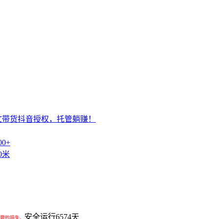
文带货抖音授权，托管躺赚！
0+
0米
安全运行
6574
天
要的损失。