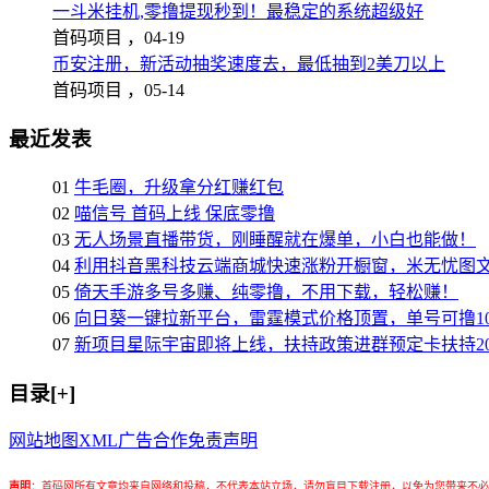
一斗米挂机,零撸提现秒到！最稳定的系统超级好
首码项目 ，
04-19
币安注册，新活动抽奖速度去，最低抽到2美刀以上
首码项目 ，
05-14
最近发表
01
牛毛圈，升级拿分红赚红包
02
喵信号 首码上线 保底零撸
03
无人场景直播带货，刚睡醒就在爆单，小白也能做！
04
利用抖音黑科技云端商城快速涨粉开橱窗，米无忧图
05
倚天手游多号多赚、纯零撸，不用下载，轻松赚！
06
向日葵一键拉新平台，雷霆模式价格顶置，单号可撸10
07
新项目星际宇宙即将上线，扶持政策进群预定卡扶持2
目录[+]
网站地图
XML
广告合作
免责声明
声明
：
首码网所有文章均来自网络和投稿，不代表本站立场，请勿盲目下载注册，以免为您带来不必