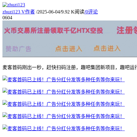
zhuzi123
V
作者
/
2025-06-04
/
9.92 K阅读
/
0评论
06
04
麦客首码刚出一秒，赶快扫码注册，趣吧集团新项目，趣吧运行