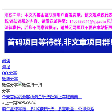
版权声明：
本文内容由互联网用户自发贡献，该文观点仅代
权/违法违规的内容，请发送邮件至：1406739544@qq.com
风
法律责任，若您不同意该提示，请关闭网页且不要在本站拓
阅读
海报
QQ 分享
微博分享
微信分享
分享
今天首码桃源客栈淘金玩法赶紧上车吃肉肉！
« 上一篇
2025-06-04
萌牛星球零撸，多种趣味玩法，多重收益，公排滑落