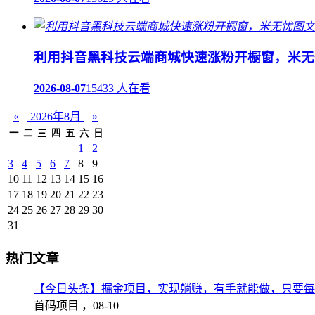
利用抖音黑科技云端商城快速涨粉开橱窗，米无
2026-08-07
15433 人在看
«
2026年8月
»
一
二
三
四
五
六
日
1
2
3
4
5
6
7
8
9
10
11
12
13
14
15
16
17
18
19
20
21
22
23
24
25
26
27
28
29
30
31
热门文章
【今日头条】掘金项目，实现躺赚，有手就能做，只要每
首码项目 ，
08-10