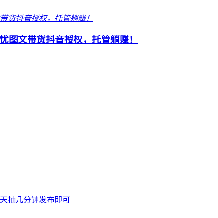
忧图文带货抖音授权，托管躺赚！
天抽几分钟发布即可