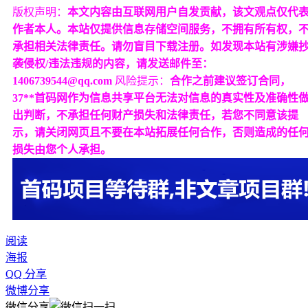
版权声明：
本文内容由互联网用户自发贡献，该文观点仅代
作者本人。本站仅提供信息存储空间服务，不拥有所有权，
承担相关法律责任。请勿盲目下载注册。如发现本站有涉嫌
袭侵权/违法违规的内容，请发送邮件至：
1406739544@qq.com
风险提示：
合作之前建议签订合同，
37**首码网作为信息共享平台无法对信息的真实性及准确性
出判断，不承担任何财产损失和法律责任，若您不同意该提
示，请关闭网页且不要在本站拓展任何合作，否则造成的任
损失由您个人承担。
阅读
海报
QQ 分享
微博分享
微信分享