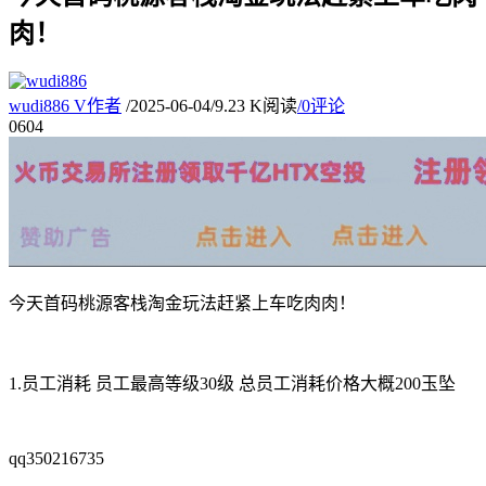
肉！
wudi886
V
作者
/
2025-06-04
/
9.23 K阅读
/
0评论
06
04
今天首码桃源客栈淘金玩法赶紧上车吃肉肉！
1.员工消耗 员工最高等级30级 总员工消耗价格大概200玉坠
qq350216735