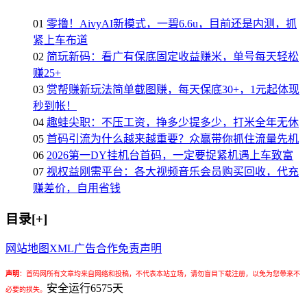
01
零撸！AivyAI新模式，一碧6.6u，目前还是内测，抓
紧上车布道
02
简玩新码：看广有保底固定收益赚米，单号每天轻松
赚25+
03
赏帮赚新玩法简单截图赚，每天保底30+，1元起体现
秒到帐！
04
趣蛙尖职：不压工资，挣多少提多少，打米全年无休
05
首码引流为什么越来越重要？众赢带你抓住流量先机
06
2026第一DY挂机台首码，一定要捉紧机遇上车致富
07
视权益刚需平台：各大视频音乐会员购买回收，代充
赚差价，自用省钱
目录[+]
网站地图
XML
广告合作
免责声明
声明
：
首码网所有文章均来自网络和投稿，不代表本站立场，请勿盲目下载注册，以免为您带来不
安全运行
6575
天
必要的损失。