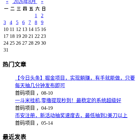
«
2026年8月
»
一
二
三
四
五
六
日
1
2
3
4
5
6
7
8
9
10
11
12
13
14
15
16
17
18
19
20
21
22
23
24
25
26
27
28
29
30
31
热门文章
【今日头条】掘金项目，实现躺赚，有手就能做，只要
每天抽几分钟发布即可
首码项目 ，
08-10
一斗米挂机,零撸提现秒到！最稳定的系统超级好
首码项目 ，
04-19
币安注册，新活动抽奖速度去，最低抽到2美刀以上
首码项目 ，
05-14
最近发表