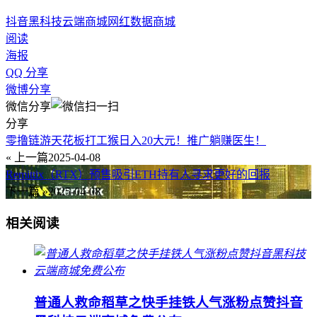
抖音黑科技
云端商城
网红数据商城
阅读
海报
QQ 分享
微博分享
微信分享
分享
零撸链游天花板打工猴日入20大元！推广躺赚医生！
« 上一篇
2025-04-08
Remittix（RTX）预售吸引ETH持有人寻求更好的回报
下一篇 »
2025-04-08
相关阅读
普通人救命稻草之快手挂铁人气涨粉点赞抖音