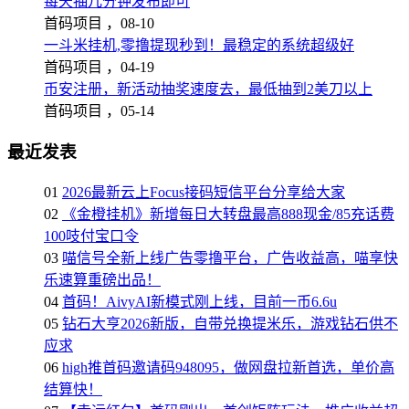
每天抽几分钟发布即可
首码项目 ，
08-10
一斗米挂机,零撸提现秒到！最稳定的系统超级好
首码项目 ，
04-19
币安注册，新活动抽奖速度去，最低抽到2美刀以上
首码项目 ，
05-14
最近发表
01
2026最新云上Focus接码短信平台分享给大家
02
《金橙挂机》新增每日大转盘最高888现金/85充话费
100吱付宝口令
03
喵信号全新上线广告零撸平台，广告收益高，喵享快
乐速算重磅出品！
04
首码！AivyAI新模式刚上线，目前一币6.6u
05
钻石大亨2026新版，自带兑换提米乐，游戏钻石供不
应求
06
high推首码邀请码948095，做网盘拉新首选，单价高
结算快！