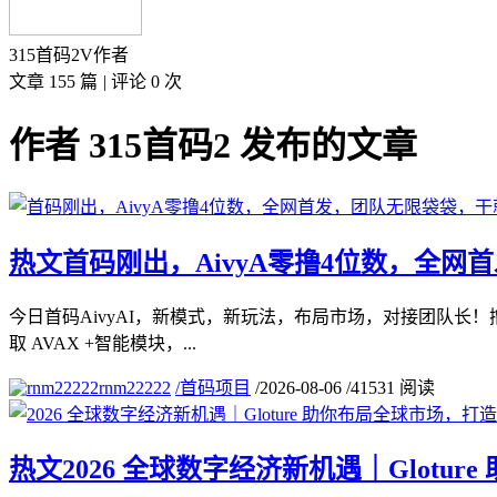
315首码2
V
作者
文章 155 篇
|
评论 0 次
作者 315首码2 发布的文章
热文
首码刚出，AivyA零撸4位数，全
今日首码AivyAI，新模式，新玩法，布局市场，对接团队长！撸
取 AVAX +智能模块，...
rnm22222
/
首码项目
/
2026-08-06
/
41531 阅读
热文
2026 全球数字经济新机遇｜Glot