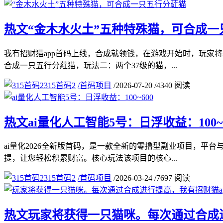
热文
“金木水火土”五种特殊猫，可合成一
我有招财猫app首码上线，合成就领钱，在游戏开始时，玩家
合成一只五行分葒猫，玩法二：两个37级的猫，...
315首码2
/
首码项目
/
2026-07-20
/
4340 阅读
热文
ai量化人工智能5号：日浮收益：100~6
ai量化2026全新版首码，是一款全新的零撸型副业项目，平
提，让您轻松积累财富。核心玩法该项目的核心...
315首码2
/
首码项目
/
2026-03-24
/
7697 阅读
热文
玩家将获得一只猫咪。每次通过合成进