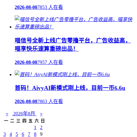
2026-08-08
7853 人在看
喵信号全新上线广告零撸平台，广告收益高，
喵享快乐速算重磅出品！
2026-08-08
7957 人在看
首码！AivyAI新模式刚上线，目前一币6.6u
2026-08-08
7863 人在看
«
2026年8月
»
一
二
三
四
五
六
日
1
2
3
4
5
6
7
8
9