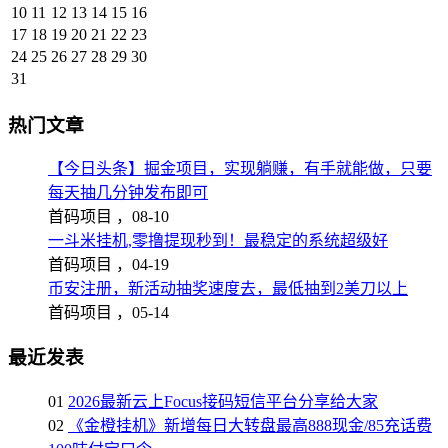
10
11
12
13
14
15
16
17
18
19
20
21
22
23
24
25
26
27
28
29
30
31
热门文章
【今日头条】掘金项目，实现躺赚，有手就能做，只要
每天抽几分钟发布即可
首码项目 ，
08-10
一斗米挂机,零撸提现秒到！最稳定的系统超级好
首码项目 ，
04-19
币安注册，新活动抽奖速度去，最低抽到2美刀以上
首码项目 ，
05-14
最近发表
01
2026最新云上Focus接码短信平台分享给大家
02
《金橙挂机》新增每日大转盘最高888现金/85充话费