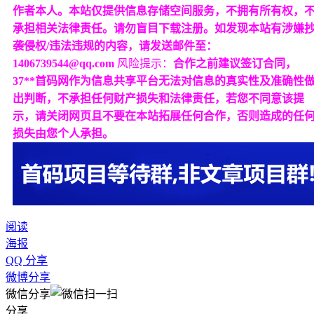
作者本人。本站仅提供信息存储空间服务，不拥有所有权，
承担相关法律责任。请勿盲目下载注册。如发现本站有涉嫌
袭侵权/违法违规的内容，请发送邮件至：
1406739544@qq.com
风险提示：
合作之前建议签订合同，
37**首码网作为信息共享平台无法对信息的真实性及准确性
出判断，不承担任何财产损失和法律责任，若您不同意该提
示，请关闭网页且不要在本站拓展任何合作，否则造成的任
损失由您个人承担。
阅读
海报
QQ 分享
微博分享
微信分享
分享