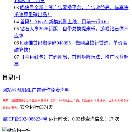
100吱付宝口令
03
喵信号全新上线广告零撸平台，广告收益高，喵享快
乐速算重磅出品！
04
首码！AivyAI新模式刚上线，目前一币6.6u
05
钻石大亨2026新版，自带兑换提米乐，游戏钻石供不
应求
06
high推首码邀请码948095，做网盘拉新首选，单价高
结算快！
07
【幸运红包】首码刚出，首创矩阵玩法，推广收益超
高！
目录[+]
网站地图
XML
广告合作
免责声明
声明
：
首码网所有文章均来自网络和投稿，不代表本站立场，请勿盲目下载注册，以免为您带来不
安全运行
6574
天
必要的损失。
蜀ICP备2024086234号
运行时长：0.03秒
查询信息：17 次