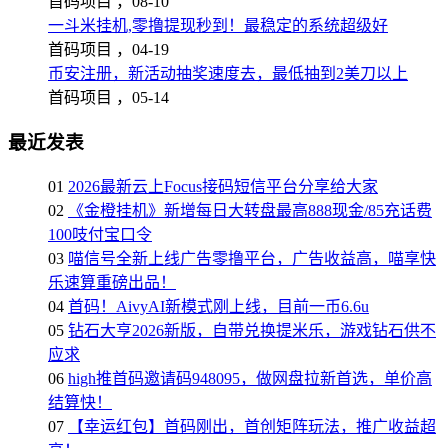
首码项目 ，
08-10
一斗米挂机,零撸提现秒到！最稳定的系统超级好
首码项目 ，
04-19
币安注册，新活动抽奖速度去，最低抽到2美刀以上
首码项目 ，
05-14
最近发表
01
2026最新云上Focus接码短信平台分享给大家
02
《金橙挂机》新增每日大转盘最高888现金/85充话费
100吱付宝口令
03
喵信号全新上线广告零撸平台，广告收益高，喵享快
乐速算重磅出品！
04
首码！AivyAI新模式刚上线，目前一币6.6u
05
钻石大亨2026新版，自带兑换提米乐，游戏钻石供不
应求
06
high推首码邀请码948095，做网盘拉新首选，单价高
结算快！
07
【幸运红包】首码刚出，首创矩阵玩法，推广收益超