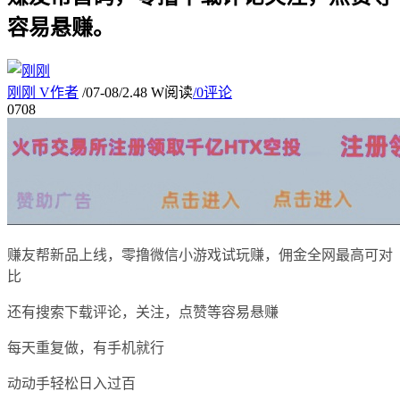
容易悬赚。
刚刚
V
作者
/
07-08
/
2.48 W阅读
/
0评论
07
08
赚友帮新品上线，零撸微信小游戏试玩赚，佣金全网最高可对
比
还有搜索下载评论，关注，点赞等容易悬赚
每天重复做，有手机就行
动动手轻松日入过百