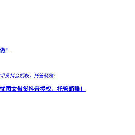
做！
忧图文带货抖音授权，托管躺赚！