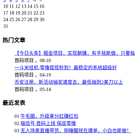
10
11
12
13
14
15
16
17
18
19
20
21
22
23
24
25
26
27
28
29
30
31
热门文章
【今日头条】掘金项目，实现躺赚，有手就能做，只要每
首码项目 ，
08-10
一斗米挂机,零撸提现秒到！最稳定的系统超级好
首码项目 ，
04-19
币安注册，新活动抽奖速度去，最低抽到2美刀以上
首码项目 ，
05-14
最近发表
01
牛毛圈，升级拿分红赚红包
02
喵信号 首码上线 保底零撸
03
无人场景直播带货，刚睡醒就在爆单，小白也能做！