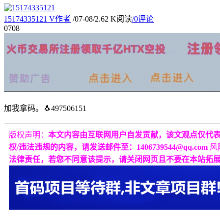
15174335121
V
作者
/
07-08
/
2.62 K阅读
/
0评论
07
08
加我拿码。🐧497506151
版权声明：
本文内容由互联网用户自发贡献，该文观点仅代
权/违法违规的内容，请发送邮件至：1406739544@qq.com
风
法律责任，若您不同意该提示，请关闭网页且不要在本站拓