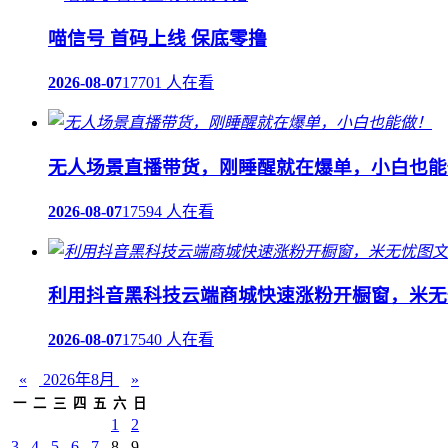
喵信号 首码上线 保底零撸
2026-08-07
17701 人在看
无人场景直播带货，刚睡醒就在爆单，小白也能
2026-08-07
17594 人在看
利用抖音黑科技云端商城快速涨粉开橱窗，米无
2026-08-07
17540 人在看
«
2026年8月
»
一
二
三
四
五
六
日
1
2
3
4
5
6
7
8
9