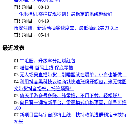
每天抽几分钟发布即可
首码项目 ，
08-10
一斗米挂机,零撸提现秒到！最稳定的系统超级好
首码项目 ，
04-19
币安注册，新活动抽奖速度去，最低抽到2美刀以上
首码项目 ，
05-14
最近发表
01
牛毛圈，升级拿分红赚红包
02
喵信号 首码上线 保底零撸
03
无人场景直播带货，刚睡醒就在爆单，小白也能做！
04
利用抖音黑科技云端商城快速涨粉开橱窗，米无忧图
文带货抖音授权，托管躺赚！
05
倚天手游多号多赚、纯零撸，不用下载，轻松赚！
06
向日葵一键拉新平台，雷霆模式价格顶置，单号可撸
100+
07
新项目星际宇宙即将上线，扶持政策进群预定卡扶持
20米