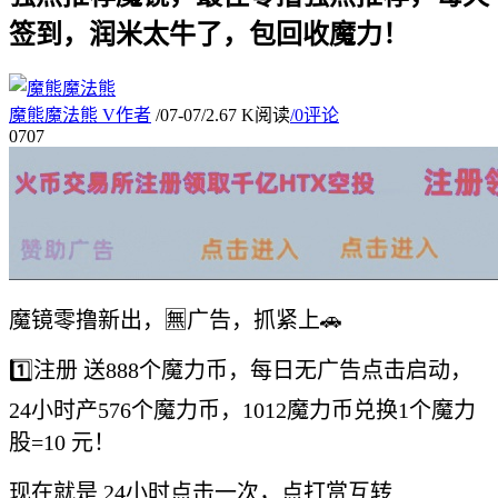
签到，润米太牛了，包回收魔力！
魔熊魔法熊
V
作者
/
07-07
/
2.67 K阅读
/
0评论
07
07
魔镜零撸新出，🈚️广告，抓紧上🚗
1️⃣注册 送888个魔力币，每日无广告点击启动，
24小时产576个魔力币，1012魔力币兑换1个魔力
股=10 元！
现在就是 24小时点击一次，点打赏互转