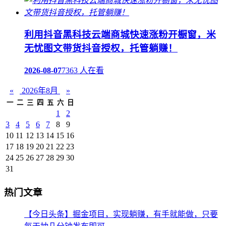
利用抖音黑科技云端商城快速涨粉开橱窗，米
无忧图文带货抖音授权，托管躺赚！
2026-08-07
7363 人在看
«
2026年8月
»
一
二
三
四
五
六
日
1
2
3
4
5
6
7
8
9
10
11
12
13
14
15
16
17
18
19
20
21
22
23
24
25
26
27
28
29
30
31
热门文章
【今日头条】掘金项目，实现躺赚，有手就能做，只要