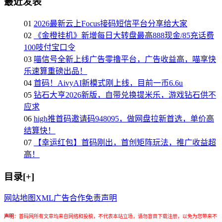
最近发表
01
2026最新云上Focus接码短信平台分享给大家
02
《金橙挂机》新增每日大转盘最高888现金/85充话费
100吱付宝口令
03
喵信号全新上线广告零撸平台，广告收益高，喵享快
乐速算重磅出品！
04
首码！AivyAI新模式刚上线，目前一币6.6u
05
钻石大亨2026新版，自带兑换提米乐，游戏钻石供不
应求
06
high推首码邀请码948095，做网盘拉新首选，单价高
结算快！
07
【幸运红包】首码刚出，首创矩阵玩法，推广收益超
高！
目录[+]
网站地图
XML
广告合作
免责声明
声明
：
首码网所有文章均来自网络和投稿，不代表本站立场，请勿盲目下载注册，以免为您带来不