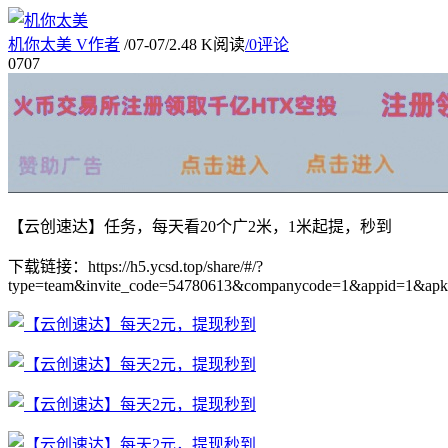
机你太美
V
作者
/
07-07
/
2.48 K阅读
/
0评论
07
07
【云创速达】任务，每天看20个广2米，1米起提，秒到
下载链接：https://h5.ycsd.top/share/#/?
type=team&invite_code=54780613&companycode=1&appid=1&ap