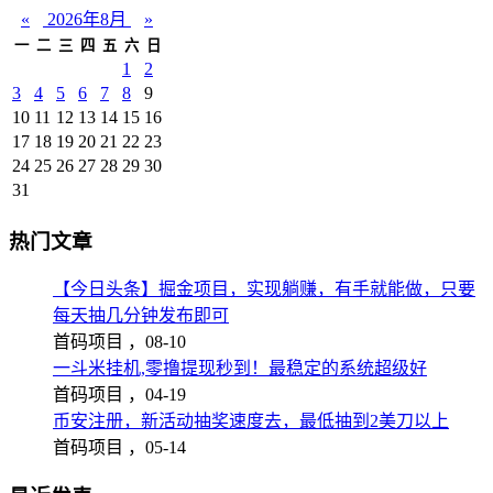
«
2026年8月
»
一
二
三
四
五
六
日
1
2
3
4
5
6
7
8
9
10
11
12
13
14
15
16
17
18
19
20
21
22
23
24
25
26
27
28
29
30
31
热门文章
【今日头条】掘金项目，实现躺赚，有手就能做，只要
每天抽几分钟发布即可
首码项目 ，
08-10
一斗米挂机,零撸提现秒到！最稳定的系统超级好
首码项目 ，
04-19
币安注册，新活动抽奖速度去，最低抽到2美刀以上
首码项目 ，
05-14