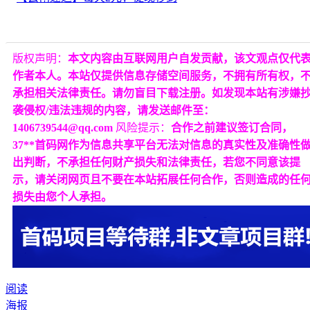
版权声明：
本文内容由互联网用户自发贡献，该文观点仅代
作者本人。本站仅提供信息存储空间服务，不拥有所有权，
承担相关法律责任。请勿盲目下载注册。如发现本站有涉嫌
袭侵权/违法违规的内容，请发送邮件至：
1406739544@qq.com
风险提示：
合作之前建议签订合同，
37**首码网作为信息共享平台无法对信息的真实性及准确性
出判断，不承担任何财产损失和法律责任，若您不同意该提
示，请关闭网页且不要在本站拓展任何合作，否则造成的任
损失由您个人承担。
阅读
海报