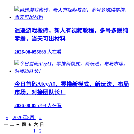
逍遥游戏搬砖，新人有视频教程，多号多赚纯
零撸，当天可出材料
2026-08-05
5868 人在看
今日首码AivyAI，零撸新模式，新玩法，布局
市场，对接团队长！
2026-08-05
5799 人在看
«
2026年8月
»
一
二
三
四
五
六
日
1
2