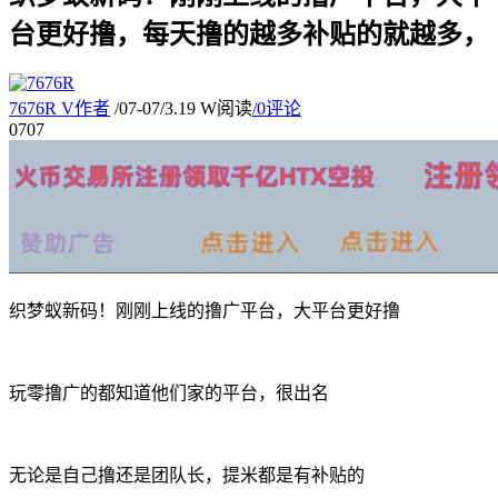
台更好撸，每天撸的越多补贴的就越多，
7676R
V
作者
/
07-07
/
3.19 W阅读
/
0评论
07
07
织梦蚁新码！刚刚上线的撸广平台，大平台更好撸
玩零撸广的都知道他们家的平台，很出名
无论是自己撸还是团队长，提米都是有补贴的