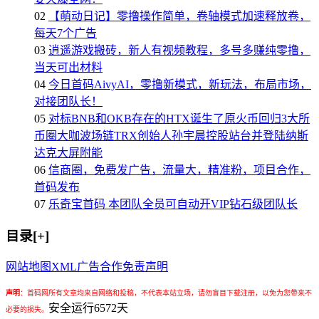
02
【萌动日记】零撸操作简单，卷轴模式加速释放卷，
每天7个广告
03
逍遥游戏搬砖，新人有视频教程，多号多赚纯零撸，
当天可出材料
04
今日首码AivyAI，零撸新模式，新玩法，布局市场，
对接团队长！
05
对标BNB和OKB存在的HTX诞生了原火币回归3大所
币圈大咖波场链TRX创始人孙宇晨控股站台并登陆纳斯
达克大屏附能
06
信商圈，免费发广告，流量大，精准粉，项目合作，
首码发布
07
乐奇宝首码 本团队全员可自动开VIP钻石级团队长
目录[+]
网站地图
XML
广告合作
免责声明
声明
：
首码网所有文章均来自网络和投稿，不代表本站立场，请勿盲目下载注册，以免为您带来不
安全运行
6572
天
必要的损失。