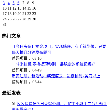
3
4
5
6
7
8
9
10
11
12
13
14
15
16
17
18
19
20
21
22
23
24
25
26
27
28
29
30
31
热门文章
【今日头条】掘金项目，实现躺赚，有手就能做，只要
每天抽几分钟发布即可
首码项目 ，
08-10
一斗米挂机,零撸提现秒到！最稳定的系统超级好
首码项目 ，
04-19
币安注册，新活动抽奖速度去，最低抽到2美刀以上
首码项目 ，
05-14
最近发表
01
闪闪探险记今日火爆公测，，矿工小能手二台！预计
要火爆全网！