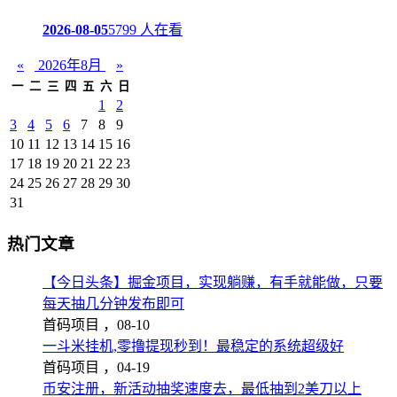
2026-08-05
5799 人在看
«
2026年8月
»
一
二
三
四
五
六
日
1
2
3
4
5
6
7
8
9
10
11
12
13
14
15
16
17
18
19
20
21
22
23
24
25
26
27
28
29
30
31
热门文章
【今日头条】掘金项目，实现躺赚，有手就能做，只要
每天抽几分钟发布即可
首码项目 ，
08-10
一斗米挂机,零撸提现秒到！最稳定的系统超级好
首码项目 ，
04-19
币安注册，新活动抽奖速度去，最低抽到2美刀以上