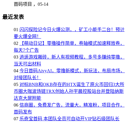
首码项目 ，
05-14
最近发表
01
闪闪探险记今日火爆公测，，矿工小能手二台！预计
要火爆全网！
02
【萌动日记】零撸操作简单，卷轴模式加速释放卷，
每天7个广告
03
逍遥游戏搬砖，新人有视频教程，多号多赚纯零撸，
当天可出材料
04
今日首码AivyAI，零撸新模式，新玩法，布局市场，
对接团队长！
05
对标BNB和OKB存在的HTX诞生了原火币回归3大所
币圈大咖波场链TRX创始人孙宇晨控股站台并登陆纳斯
达克大屏附能
06
信商圈，免费发广告，流量大，精准粉，项目合作，
首码发布
07
乐奇宝首码 本团队全员可自动开VIP钻石级团队长