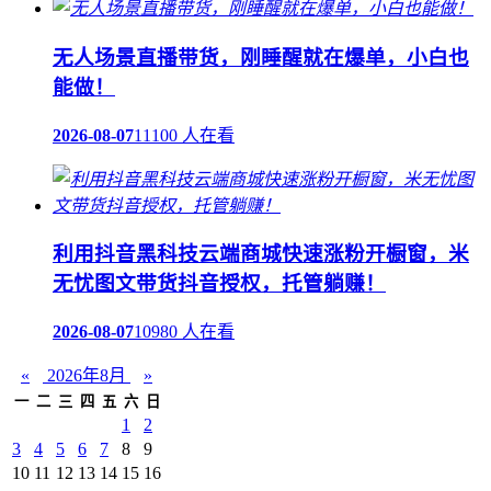
无人场景直播带货，刚睡醒就在爆单，小白也
能做！
2026-08-07
11100 人在看
利用抖音黑科技云端商城快速涨粉开橱窗，米
无忧图文带货抖音授权，托管躺赚！
2026-08-07
10980 人在看
«
2026年8月
»
一
二
三
四
五
六
日
1
2
3
4
5
6
7
8
9
10
11
12
13
14
15
16