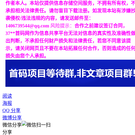
作者本人。本站仅提供信息存储空间服务，不拥有所有权，
承担相关法律责任。请勿盲目下载注册。如发现本站有涉嫌
袭侵权/违法违规的内容，请发送邮件至：
1406739544@qq.com
风险提示：
合作之前建议签订合同，
37**首码网作为信息共享平台无法对信息的真实性及准确性
出判断，不承担任何财产损失和法律责任，若您不同意该提
示，请关闭网页且不要在本站拓展任何合作，否则造成的任
损失由您个人承担。
阅读
海报
QQ 分享
微博分享
微信分享
分享