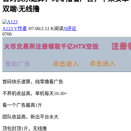
双端\无线撸
A123
V
作者
/
07-06
/
2.12 K阅读
/
0评论
07
06
首码快乐速算，纯零撸看广告
不养机收益高，单机每天10-30+
看一个广告最高1亓
团队收益高，新出平台水大
顶包封顶1亓，无线撸