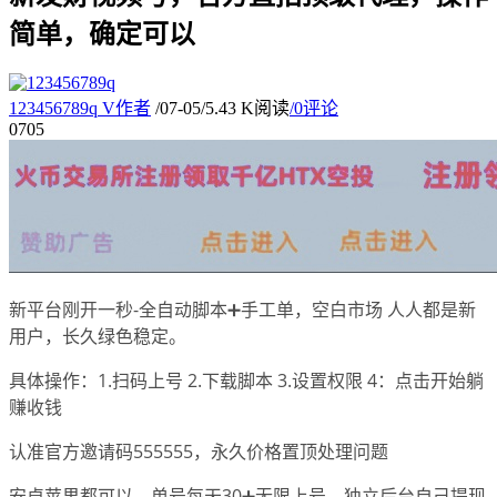
简单，确定可以
123456789q
V
作者
/
07-05
/
5.43 K阅读
/
0评论
07
05
新平台刚开一秒-全自动脚本➕手工单，空白市场 人人都是新
用户，长久绿色稳定。
具体操作：1.扫码上号 2.下载脚本 3.设置权限 4：点击开始躺
赚收钱
认准官方邀请码555555，永久价格置顶处理问题
安卓苹果都可以，单号每天30➕无限上号，独立后台自己提现