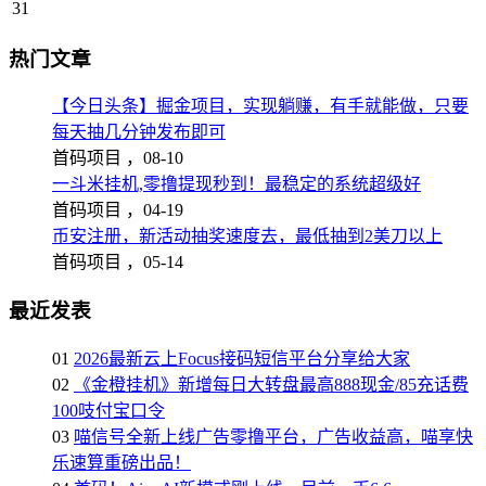
31
热门文章
【今日头条】掘金项目，实现躺赚，有手就能做，只要
每天抽几分钟发布即可
首码项目 ，
08-10
一斗米挂机,零撸提现秒到！最稳定的系统超级好
首码项目 ，
04-19
币安注册，新活动抽奖速度去，最低抽到2美刀以上
首码项目 ，
05-14
最近发表
01
2026最新云上Focus接码短信平台分享给大家
02
《金橙挂机》新增每日大转盘最高888现金/85充话费
100吱付宝口令
03
喵信号全新上线广告零撸平台，广告收益高，喵享快
乐速算重磅出品！