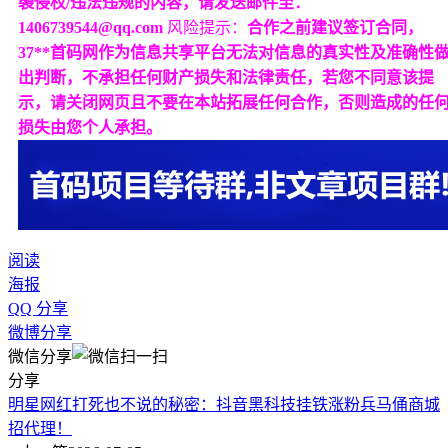
袭侵权/违法违规的内容，请发送邮件至：
1406739544@qq.com
风险提示：
合作之前建议签订合同，
37**首码网作为信息共享平台无法对信息的真实性及准确性
出判断，不承担任何财产损失和法律责任，若您不同意该提
示，请关闭网页且不要在本站拓展任何合作，否则造成的任
损失由您个人承担。
阅读
海报
QQ 分享
微博分享
微信分享
分享
明星网红打死也不说的秘密：抖音黑科技挂铁涨粉兵马俑商城
招代理！