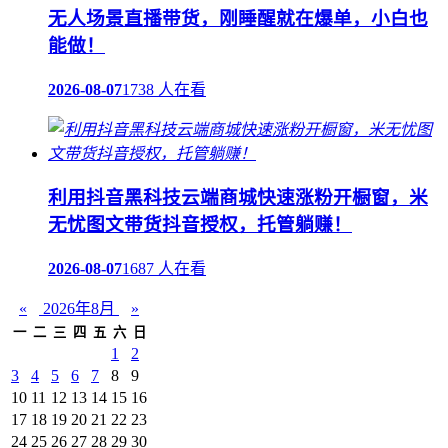
无人场景直播带货，刚睡醒就在爆单，小白也
能做！
2026-08-07
1738 人在看
利用抖音黑科技云端商城快速涨粉开橱窗，米
无忧图文带货抖音授权，托管躺赚！
2026-08-07
1687 人在看
«
2026年8月
»
一
二
三
四
五
六
日
1
2
3
4
5
6
7
8
9
10
11
12
13
14
15
16
17
18
19
20
21
22
23
24
25
26
27
28
29
30