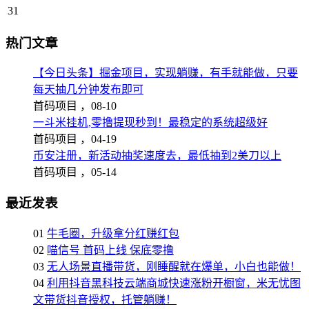
31
热门文章
【今日头条】掘金项目，实现躺赚，有手就能做，只要
每天抽几分钟发布即可
首码项目 ，
08-10
一斗米挂机,零撸提现秒到！最稳定的系统超级好
首码项目 ，
04-19
币安注册，新活动抽奖速度去，最低抽到2美刀以上
首码项目 ，
05-14
最近发表
01
牛毛圈，升级拿分红赚红包
02
喵信号 首码上线 保底零撸
03
无人场景直播带货，刚睡醒就在爆单，小白也能做！
04
利用抖音黑科技云端商城快速涨粉开橱窗，米无忧图
文带货抖音授权，托管躺赚！