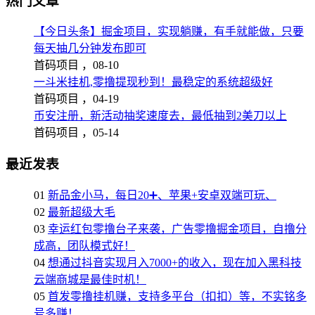
热门文章
【今日头条】掘金项目，实现躺赚，有手就能做，只要
每天抽几分钟发布即可
首码项目 ，
08-10
一斗米挂机,零撸提现秒到！最稳定的系统超级好
首码项目 ，
04-19
币安注册，新活动抽奖速度去，最低抽到2美刀以上
首码项目 ，
05-14
最近发表
01
新品金小马，每日20➕、苹果+安卓双端可玩、
02
最新超级大毛
03
幸运红包零撸台子来袭，广告零撸掘金项目，自撸分
成高，团队模式好！
04
想通过抖音实现月入7000+的收入，现在加入黑科技
云端商城是最佳时机！
05
首发零撸挂机赚，支持多平台（扣扣）等，不实铭多
号多赚！