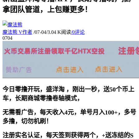
拿团队管道，上包赚更多！
魔法熊
V
作者
/
07-04
/
3.04 K阅读
/
0评论
07
04
今日零撸开玩，盛洋淘 ，刚出一秒，送50个币上
车，长期商城零撸卷轴模式，
无需看广告，每天收入4元，单号月入100+，多号
多撸，切勿机刷！
注册实名认证，每天签到获得两个，+送冻结的S