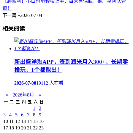
【趣盈利】小白也能轻松上手，每天有保底，推广拿团队管
道！
下一篇 »
2026-07-04
相关阅读
新出盛洋淘APP，签到润米月入300+，长期零
撸玩，1个都能出！
2026-07-08
19112 人在看
«
2026年8月
»
一
二
三
四
五
六
日
1
2
3
4
5
6
7
8
9
10
11
12
13
14
15
16
17
18
19
20
21
22
23