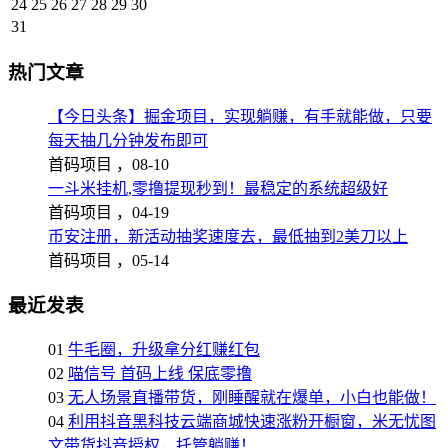
24
25
26
27
28
29
30
31
热门文章
【今日头条】掘金项目，实现躺赚，有手就能做，只要
每天抽几分钟发布即可
首码项目 ，
08-10
一斗米挂机,零撸提现秒到！最稳定的系统超级好
首码项目 ，
04-19
币安注册，新活动抽奖速度去，最低抽到2美刀以上
首码项目 ，
05-14
最近发表
01
牛毛圈，升级拿分红赚红包
02
喵信号 首码上线 保底零撸
03
无人场景直播带货，刚睡醒就在爆单，小白也能做！
04
利用抖音黑科技云端商城快速涨粉开橱窗，米无忧图
文带货抖音授权，托管躺赚！