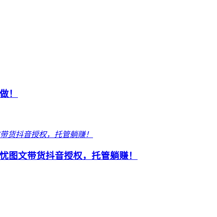
做！
忧图文带货抖音授权，托管躺赚！