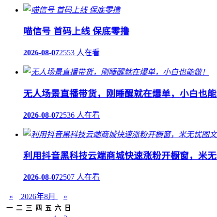
喵信号 首码上线 保底零撸
2026-08-07
2553 人在看
无人场景直播带货，刚睡醒就在爆单，小白也能
2026-08-07
2536 人在看
利用抖音黑科技云端商城快速涨粉开橱窗，米无
2026-08-07
2507 人在看
«
2026年8月
»
一
二
三
四
五
六
日