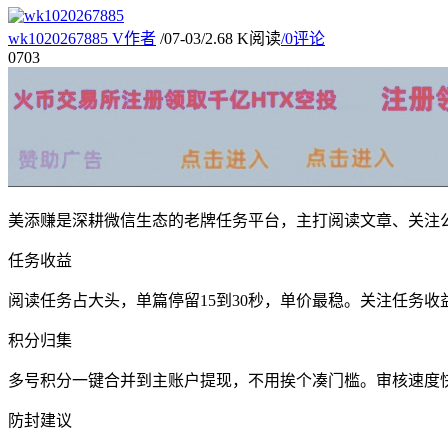
wk1020267885
V
作者
/
07-03
/
2.68 K阅读
/
0评论
07
03
美添赚是深耕微信生态的老牌任务平台，主打阅读文章、关注
任务收益
阅读任务占大头，单篇停留15到30秒，单价最稳。关注任务收益稍
积分归集
多号积分一键合并到主账户提现，不用挨个凑门槛。审核速度
防封建议