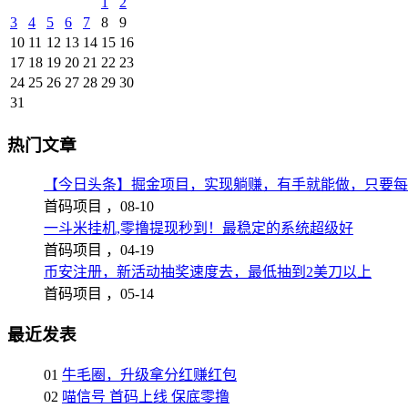
1
2
3
4
5
6
7
8
9
10
11
12
13
14
15
16
17
18
19
20
21
22
23
24
25
26
27
28
29
30
31
热门文章
【今日头条】掘金项目，实现躺赚，有手就能做，只要每
首码项目 ，
08-10
一斗米挂机,零撸提现秒到！最稳定的系统超级好
首码项目 ，
04-19
币安注册，新活动抽奖速度去，最低抽到2美刀以上
首码项目 ，
05-14
最近发表
01
牛毛圈，升级拿分红赚红包
02
喵信号 首码上线 保底零撸