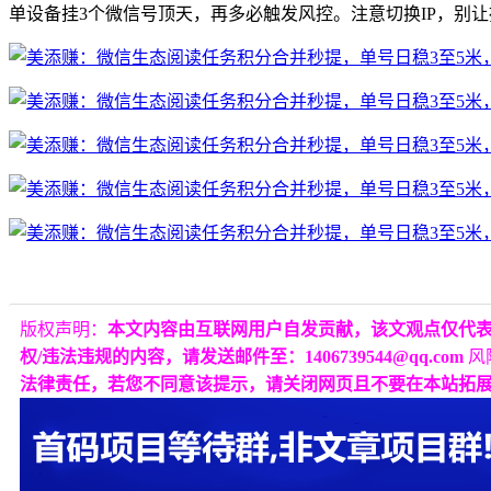
单设备挂3个微信号顶天，再多必触发风控。注意切换IP，别
版权声明：
本文内容由互联网用户自发贡献，该文观点仅代
权/违法违规的内容，请发送邮件至：1406739544@qq.com
风
法律责任，若您不同意该提示，请关闭网页且不要在本站拓