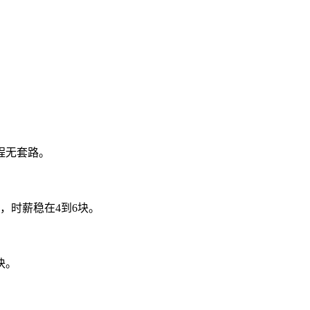
程无套路。
单，时薪稳在4到6块。
块。