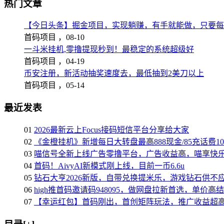
热门文章
【今日头条】掘金项目，实现躺赚，有手就能做，只要每
首码项目 ，
08-10
一斗米挂机,零撸提现秒到！最稳定的系统超级好
首码项目 ，
04-19
币安注册，新活动抽奖速度去，最低抽到2美刀以上
首码项目 ，
05-14
最近发表
01
2026最新云上Focus接码短信平台分享给大家
02
《金橙挂机》新增每日大转盘最高888现金/85充话费1
03
喵信号全新上线广告零撸平台，广告收益高，喵享快
04
首码！AivyAI新模式刚上线，目前一币6.6u
05
钻石大亨2026新版，自带兑换提米乐，游戏钻石供不
06
high推首码邀请码948095，做网盘拉新首选，单价高
07
【幸运红包】首码刚出，首创矩阵玩法，推广收益超