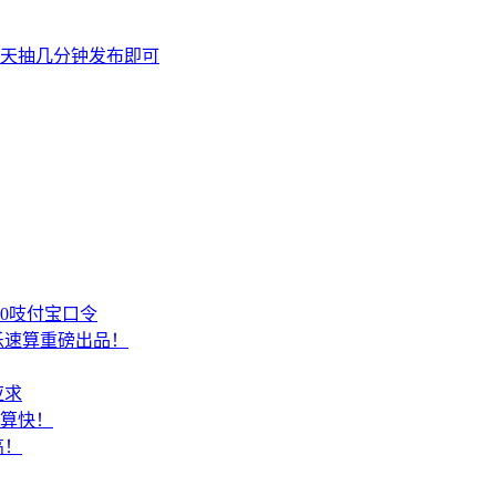
天抽几分钟发布即可
00吱付宝口令
乐速算重磅出品！
应求
结算快！
高！