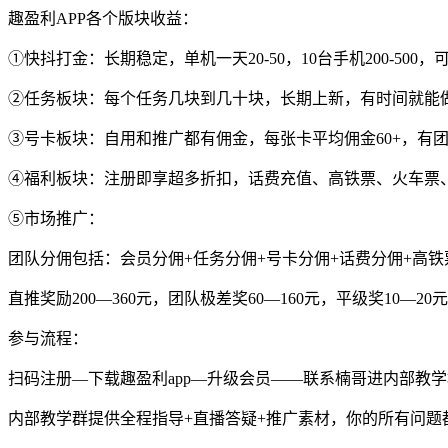
趣盈利APP各个版块收益：
①快抖打金：长期稳定，单机一天20-50，10台手机200-5
②任务板块：每个任务几块到几十块，长期上新，有时间就能
③号卡板块：自用和推广都有佣金，每张卡平均佣金60+，有
④福利板块：注册即享超多折扣，话费充值、高铁票、火车票
⑤市场推广：
团队分佣包括：会员分佣+任务分佣+号卡分佣+话费分佣+高铁
直推奖励200—360元，团队极差奖60—160元，平级奖10—20
参与流程：
扫码注册—下载趣盈利app—升级会员——联系楠哥进内部教
内部教学群提供全程指导+直播答疑+推广素材，你的所有问题