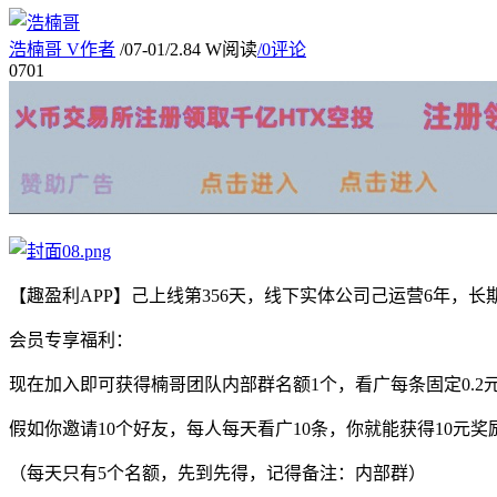
浩楠哥
V
作者
/
07-01
/
2.84 W阅读
/
0评论
07
01
【趣盈利APP】己上线第356天，线下实体公司己运营6年，
会员专享福利：
现在加入即可获得楠哥团队内部群名额1个，看广每条固定0.2
假如你邀请10个好友，每人每天看广10条，你就能获得10元奖
（每天只有5个名额，先到先得，记得备注：内部群）