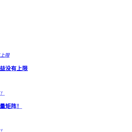
益没有上限
量矩阵！