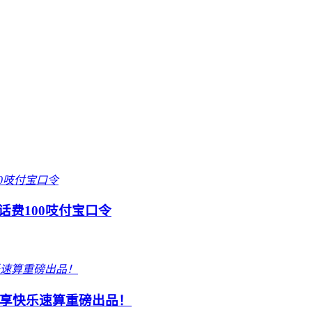
话费100吱付宝口令
享快乐速算重磅出品！