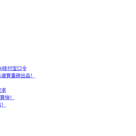
00吱付宝口令
乐速算重磅出品！
应求
结算快！
高！