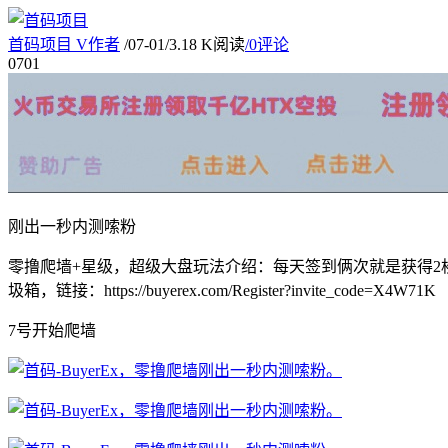
首码项目
V
作者
/
07-01
/
3.18 K阅读
/
0评论
07
01
刚出一秒内测嗦粉
零撸爬墙+星级，超级大盘玩法介绍：每天签到俩次就是获得2枚
圾箱，链接：https://buyerex.com/Register?invite_code=X4W71K
7号开始爬墙