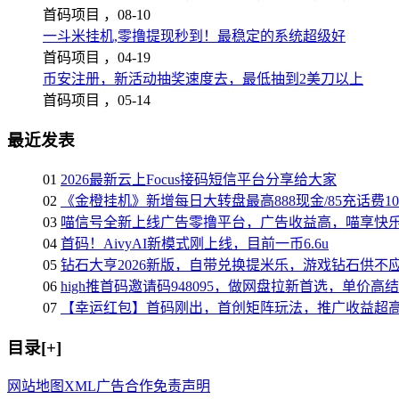
首码项目 ，
08-10
一斗米挂机,零撸提现秒到！最稳定的系统超级好
首码项目 ，
04-19
币安注册，新活动抽奖速度去，最低抽到2美刀以上
首码项目 ，
05-14
最近发表
01
2026最新云上Focus接码短信平台分享给大家
02
《金橙挂机》新增每日大转盘最高888现金/85充话费1
03
喵信号全新上线广告零撸平台，广告收益高，喵享快
04
首码！AivyAI新模式刚上线，目前一币6.6u
05
钻石大亨2026新版，自带兑换提米乐，游戏钻石供不
06
high推首码邀请码948095，做网盘拉新首选，单价高
07
【幸运红包】首码刚出，首创矩阵玩法，推广收益超
目录[+]
网站地图
XML
广告合作
免责声明