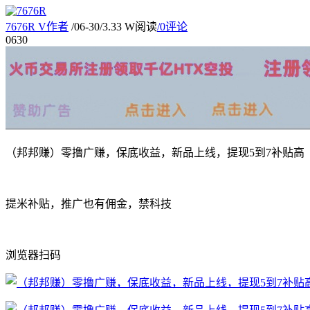
7676R
V
作者
/
06-30
/
3.33 W阅读
/
0评论
06
30
（邦邦赚）零撸广赚，保底收益，新品上线，提现5到7补贴高
提米补贴，推广也有佣金，禁科技
浏览器扫码