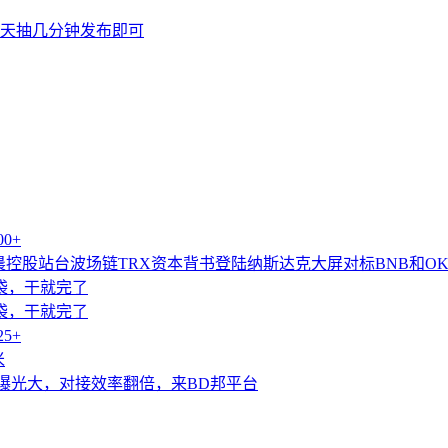
天抽几分钟发布即可
0+
控股站台波场链TRX资本背书登陆纳斯达克大屏对标BNB和OK
袋袋，干就完了
袋袋，干就完了
5+
米
曝光大，对接效率翻倍，来BD邦平台