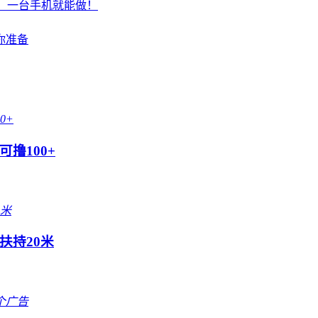
千，一台手机就能做！
你准备
撸100+
扶持20米