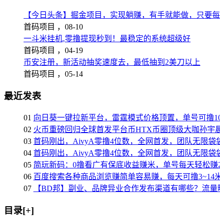
【今日头条】掘金项目，实现躺赚，有手就能做，只要每
首码项目 ，
08-10
一斗米挂机,零撸提现秒到！最稳定的系统超级好
首码项目 ，
04-19
币安注册，新活动抽奖速度去，最低抽到2美刀以上
首码项目 ，
05-14
最近发表
01
向日葵一键拉新平台，雷霆模式价格顶置，单号可撸10
02
火币重磅回归全球首发平台币HTX币圈顶级大咖孙宇晨
03
首码刚出，AivyA零撸4位数，全网首发，团队无限
04
首码刚出，AivyA零撸4位数，全网首发，团队无限
05
简玩新码：0撸看广有保底收益赚米，单号每天轻松赚2
06
百度搜索各种商品浏览赚简单容易赚，每天可撸3~14
07
【BD邦】副业、品牌异业合作发布渠道有哪些？流量
目录[+]