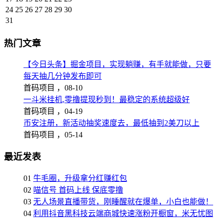
24
25
26
27
28
29
30
31
热门文章
【今日头条】掘金项目，实现躺赚，有手就能做，只要
每天抽几分钟发布即可
首码项目 ，
08-10
一斗米挂机,零撸提现秒到！最稳定的系统超级好
首码项目 ，
04-19
币安注册，新活动抽奖速度去，最低抽到2美刀以上
首码项目 ，
05-14
最近发表
01
牛毛圈，升级拿分红赚红包
02
喵信号 首码上线 保底零撸
03
无人场景直播带货，刚睡醒就在爆单，小白也能做！
04
利用抖音黑科技云端商城快速涨粉开橱窗，米无忧图