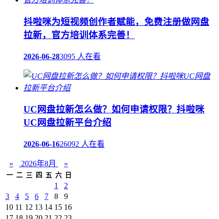
抖啦咪为短视频创作者赋能，免费注册做网盘
拉新，官方培训体系完善！
2026-06-28
3095 人在看
UC网盘拉新怎么做？如何申请权限？抖啦咪
UC网盘拉新平台介绍
2026-06-16
26092 人在看
«
2026年8月
»
一
二
三
四
五
六
日
1
2
3
4
5
6
7
8
9
10
11
12
13
14
15
16
17
18
19
20
21
22
23