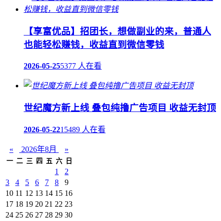
【享富优品】招团长，想做副业的来，普通人
也能轻松赚钱，收益直到微信零钱
2026-05-25
5377 人在看
世纪魔方新上线 叠包纯撸广告项目 收益无封顶
2026-05-22
15489 人在看
«
2026年8月
»
一
二
三
四
五
六
日
1
2
3
4
5
6
7
8
9
10
11
12
13
14
15
16
17
18
19
20
21
22
23
24
25
26
27
28
29
30