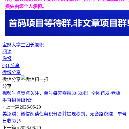
损失由您个人承担。
宝妈
大学生
团长
兼职
阅读
海报
QQ 分享
微博分享
微信分享
分享
视频号点赞点关注，单号每天零撸30-50米！全网首发-老板一
手直招顶级代理
« 上一篇
2026-06-29
美添赚：微信阅读任务积分合并提现秒到，无套路稳赚，单号
日收3到5
下一篇 »
2026-06-29