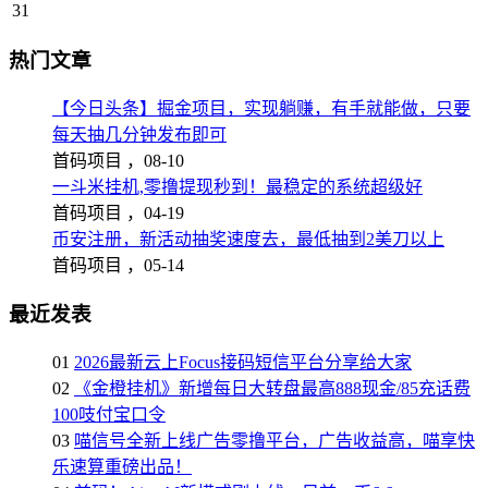
31
热门文章
【今日头条】掘金项目，实现躺赚，有手就能做，只要
每天抽几分钟发布即可
首码项目 ，
08-10
一斗米挂机,零撸提现秒到！最稳定的系统超级好
首码项目 ，
04-19
币安注册，新活动抽奖速度去，最低抽到2美刀以上
首码项目 ，
05-14
最近发表
01
2026最新云上Focus接码短信平台分享给大家
02
《金橙挂机》新增每日大转盘最高888现金/85充话费
100吱付宝口令
03
喵信号全新上线广告零撸平台，广告收益高，喵享快
乐速算重磅出品！