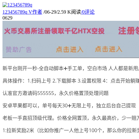
123456789q
V
作者
/
06-29
/
2.59 K阅读
/
0评论
06
29
新平台刚开一秒-全自动脚本➕手工单，空白市场 人人都是新
具体操作：1.扫码上号 2.下载脚本 3.设置权限 4：点击开始躺
认准官方邀请码555555，永久价格置顶处理问题
安卓苹果都可以，单号每天30➕无限上号，独立后台自己提现
老板一手直招顶级代理。价格全网置顶，永久最高价，少一赔
1:拉新奖励2米（比如你推广一人他上号100个，那么你的拉新奖