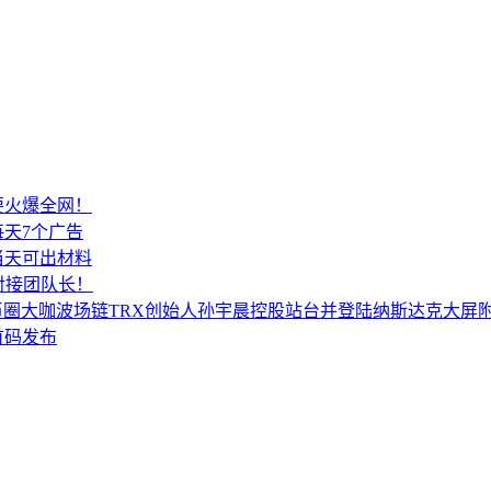
要火爆全网！
天7个广告
当天可出材料
对接团队长！
所币圈大咖波场链TRX创始人孙宇晨控股站台并登陆纳斯达克大屏
首码发布