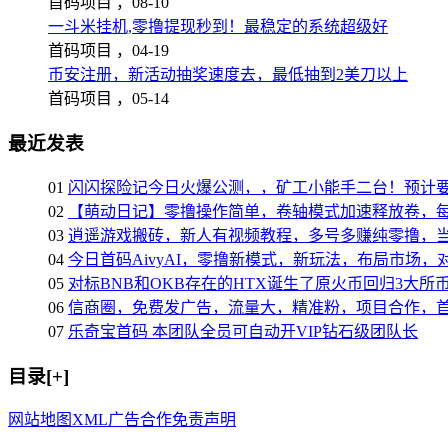
首码项目 ，
08-10
一斗米挂机,零撸提现秒到！最稳定的系统超级好
首码项目 ，
04-19
币安注册，新活动抽奖速度去，最低抽到2美刀以上
首码项目 ，
05-14
最近发表
01
闪闪探险记今日火爆公测，，矿工小能手二台！预计
02
【萌动日记】零撸操作简单，卷轴模式加速释放卷，每
03
逍遥游戏搬砖，新人有视频教程，多号多赚纯零撸，
04
今日首码AivyAI，零撸新模式，新玩法，布局市场，
05
对标BNB和OKB存在的HTX诞生了原火币回归3大
06
信商圈，免费发广告，流量大，精准粉，项目合作，
07
乐奇宝首码 本团队全员可自动开VIP钻石级团队长
目录[+]
网站地图
XML
广告合作
免责声明