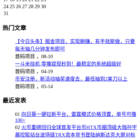
24
25
26
27
28
29
30
31
热门文章
【今日头条】掘金项目，实现躺赚，有手就能做，只要
每天抽几分钟发布即可
首码项目 ，
08-10
一斗米挂机,零撸提现秒到！最稳定的系统超级好
首码项目 ，
04-19
币安注册，新活动抽奖速度去，最低抽到2美刀以上
首码项目 ，
05-14
最近发表
01
向日葵一键拉新平台，雷霆模式价格顶置，单号可撸
100+
02
火币重磅回归全球首发平台币HTX币圈顶级大咖孙宇
晨控股站台波场链TRX资本背书登陆纳斯达克大屏对标