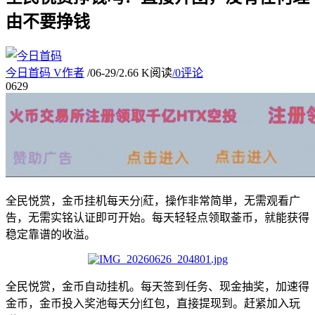
由不要挣钱
今日首码
V
作者
/
06-29
/
2.66 K阅读
/
0评论
06
29
全民悦赏，金币挂机每天分|葒，操作非常简単，无需观看广
告，无需实铭认证即可开始。每天轻轻点领取菳币，就能获得
稳定靠谱的收溢。
全民悦赏，金币自动挂机。每天签到任务、现金抽奖，加速得
金币，金币投入奖池每天分|红包，直接提现到。赶紧加入玩