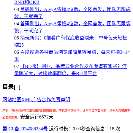
BNB和OKB
03
首码刚出，AivyA零撸4位数，全网首发，团队无限袋
袋，干就完了
04
首码刚出，AivyA零撸4位数，全网首发，团队无限袋
袋，干就完了
05
简玩新码：0撸看广有保底收益赚米，单号每天轻松
赚25+
06
百度搜索各种商品浏览赚简单容易赚，每天可撸3~14
米
07
【BD邦】副业、品牌异业合作发布渠道有哪些？流
量曝光大，对接效率翻倍，来BD邦平台
目录[+]
网站地图
XML
广告合作
免责声明
声明
：
首码网所有文章均来自网络和投稿，不代表本站立场，请勿盲目下载注册，以免为您带来不
安全运行
6572
天
必要的损失。
蜀ICP备2024086234号
运行时长：0.03秒
查询信息：18 次