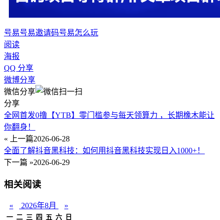
号易
号易邀请码
号易怎么玩
阅读
海报
QQ 分享
微博分享
微信分享
分享
全网首发0撸【YTB】零门槛参与每天领算力 ，长期橡木能让
你翻身！
« 上一篇
2026-06-28
全面了解抖音黑科技：如何用抖音黑科技实现日入1000+！
下一篇 »
2026-06-29
相关阅读
«
2026年8月
»
一
二
三
四
五
六
日