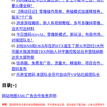
01
闪闪探险记今日火爆公测，，矿工小能手二台！预计
要火爆全网！
02
【萌动日记】零撸操作简单，卷轴模式加速释放卷，
每天7个广告
03
逍遥游戏搬砖，新人有视频教程，多号多赚纯零撸，
当天可出材料
04
今日首码AivyAI，零撸新模式，新玩法，布局市场，
对接团队长！
05
对标BNB和OKB存在的HTX诞生了原火币回归3大所
币圈大咖波场链TRX创始人孙宇晨控股站台并登陆纳斯
达克大屏附能
06
信商圈，免费发广告，流量大，精准粉，项目合作，
首码发布
07
乐奇宝首码 本团队全员可自动开VIP钻石级团队长
目录[+]
网站地图
XML
广告合作
免责声明
声明
：
首码网所有文章均来自网络和投稿，不代表本站立场，请勿盲目下载注册，以免为您带来不