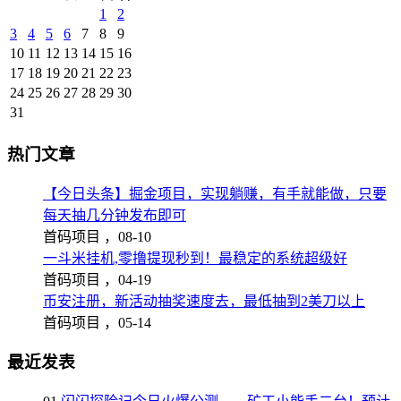
1
2
3
4
5
6
7
8
9
10
11
12
13
14
15
16
17
18
19
20
21
22
23
24
25
26
27
28
29
30
31
热门文章
【今日头条】掘金项目，实现躺赚，有手就能做，只要
每天抽几分钟发布即可
首码项目 ，
08-10
一斗米挂机,零撸提现秒到！最稳定的系统超级好
首码项目 ，
04-19
币安注册，新活动抽奖速度去，最低抽到2美刀以上
首码项目 ，
05-14
最近发表