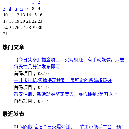
1
2
3
4
5
6
7
8
9
10
11
12
13
14
15
16
17
18
19
20
21
22
23
24
25
26
27
28
29
30
31
热门文章
【今日头条】掘金项目，实现躺赚，有手就能做，只要
每天抽几分钟发布即可
首码项目 ，
08-10
一斗米挂机,零撸提现秒到！最稳定的系统超级好
首码项目 ，
04-19
币安注册，新活动抽奖速度去，最低抽到2美刀以上
首码项目 ，
05-14
最近发表
01
闪闪探险记今日火爆公测，，矿工小能手二台！预计