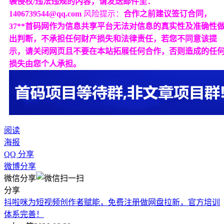
袭侵权/违法违规的内容，请发送邮件至：
1406739544@qq.com
风险提示：
合作之前建议签订合同，
37**首码网作为信息共享平台无法对信息的真实性及准确性
出判断，不承担任何财产损失和法律责任，若您不同意该提
示，请关闭网页且不要在本站拓展任何合作，否则造成的任
损失由您个人承担。
阅读
海报
QQ 分享
微博分享
微信分享
分享
抖啦咪为短视频创作者赋能，免费注册做网盘拉新，官方培训
体系完善！