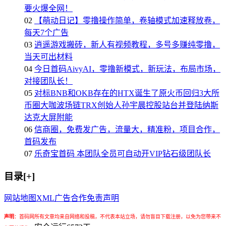
要火爆全网！
02
【萌动日记】零撸操作简单，卷轴模式加速释放卷，
每天7个广告
03
逍遥游戏搬砖，新人有视频教程，多号多赚纯零撸，
当天可出材料
04
今日首码AivyAI，零撸新模式，新玩法，布局市场，
对接团队长！
05
对标BNB和OKB存在的HTX诞生了原火币回归3大所
币圈大咖波场链TRX创始人孙宇晨控股站台并登陆纳斯
达克大屏附能
06
信商圈，免费发广告，流量大，精准粉，项目合作，
首码发布
07
乐奇宝首码 本团队全员可自动开VIP钻石级团队长
目录[+]
网站地图
XML
广告合作
免责声明
声明
：
首码网所有文章均来自网络和投稿，不代表本站立场，请勿盲目下载注册，以免为您带来不