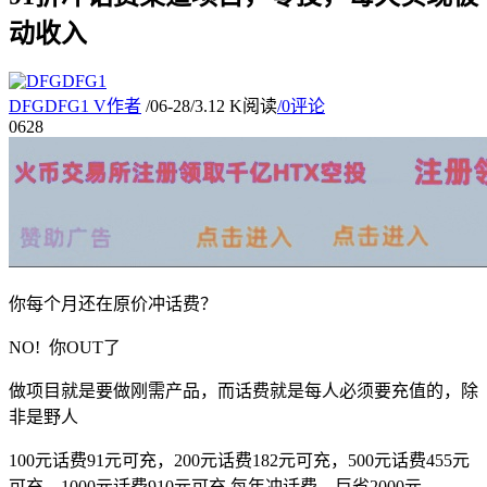
动收入
DFGDFG1
V
作者
/
06-28
/
3.12 K阅读
/
0评论
06
28
你每个月还在原价冲话费？
NO! 你OUT了
做项目就是要做刚需产品，而话费就是每人必须要充值的，除
非是野人
100元话费91元可充，200元话费182元可充，500元话费455元
可充，1000元话费910元可充,每年冲话费，巨省2000元。