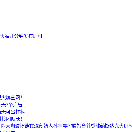
天抽几分钟发布即可
要火爆全网！
天7个广告
当天可出材料
对接团队长！
所币圈大咖波场链TRX创始人孙宇晨控股站台并登陆纳斯达克大屏