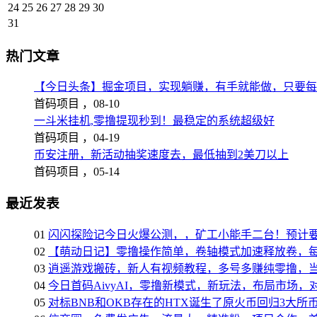
24
25
26
27
28
29
30
31
热门文章
【今日头条】掘金项目，实现躺赚，有手就能做，只要每
首码项目 ，
08-10
一斗米挂机,零撸提现秒到！最稳定的系统超级好
首码项目 ，
04-19
币安注册，新活动抽奖速度去，最低抽到2美刀以上
首码项目 ，
05-14
最近发表
01
闪闪探险记今日火爆公测，，矿工小能手二台！预计
02
【萌动日记】零撸操作简单，卷轴模式加速释放卷，每
03
逍遥游戏搬砖，新人有视频教程，多号多赚纯零撸，
04
今日首码AivyAI，零撸新模式，新玩法，布局市场，
05
对标BNB和OKB存在的HTX诞生了原火币回归3大