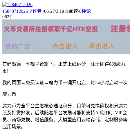
15840712026
V
作者
/
06-27
/
3.19 K阅读
/
0评论
06
27
首码魔镜，享视平台旗下，正式上线运营，注册即得888魔力
币!
我的页面→免费认证→魔力币一键开启启，每24小时启动一次
魔力币
魔力币为全平台生态核心通证积分，目前可兑换确权积分魔力
股及打赏好友，后续随着平台发展可能将支持A I创作、VIP会
员、商场兑换、增值服务、大模型应用云端存储、定制服务等
应用场景。