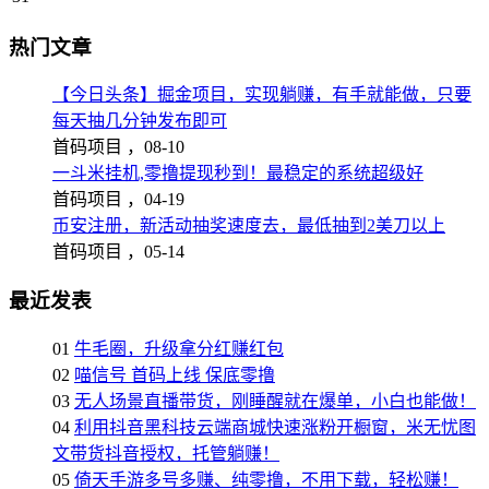
热门文章
【今日头条】掘金项目，实现躺赚，有手就能做，只要
每天抽几分钟发布即可
首码项目 ，
08-10
一斗米挂机,零撸提现秒到！最稳定的系统超级好
首码项目 ，
04-19
币安注册，新活动抽奖速度去，最低抽到2美刀以上
首码项目 ，
05-14
最近发表
01
牛毛圈，升级拿分红赚红包
02
喵信号 首码上线 保底零撸
03
无人场景直播带货，刚睡醒就在爆单，小白也能做！
04
利用抖音黑科技云端商城快速涨粉开橱窗，米无忧图
文带货抖音授权，托管躺赚！
05
倚天手游多号多赚、纯零撸，不用下载，轻松赚！