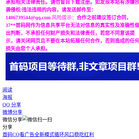
承担相关法律责任。请勿盲目下载注册。如发现本站有涉嫌
袭侵权/违法违规的内容，请发送邮件至：
1406739544@qq.com
风险提示：
合作之前建议签订合同，
37**首码网作为信息共享平台无法对信息的真实性及准确性
出判断，不承担任何财产损失和法律责任，若您不同意该提
示，请关闭网页且不要在本站拓展任何合作，否则造成的任
损失由您个人承担。
阅读
海报
QQ 分享
微博分享
微信分享
分享
首码CQ看广告全新模式循环风口稳吃红利