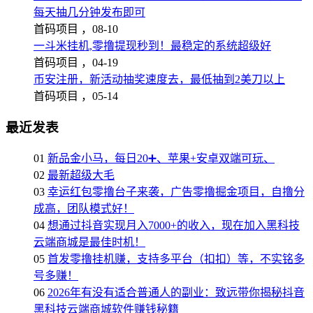
每天抽几分钟发布即可
首码项目 ，
08-10
一斗米挂机,零撸提现秒到！最稳定的系统超级好
首码项目 ，
04-19
币安注册，新活动抽奖速度去，最低抽到2美刀以上
首码项目 ，
05-14
最近发表
01
新品金小马，每日20➕、苹果+安卓双端可玩、
02
最新超级大毛
03
幸运红包零撸台子来袭，广告零撸掘金项目，自撸分
成高，团队模式好！
04
想通过抖音实现月入7000+的收入，现在加入黑科技
云端商城是最佳时机！
05
首发零撸挂机赚，支持多平台（扣扣）等，不实铭多
号多赚！
06
2026年有没有适合普通人的副业：致远带你揭秘抖音
黑科技云端商城软件赚钱秘籍