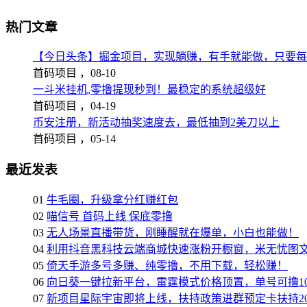
热门文章
【今日头条】掘金项目，实现躺赚，有手就能做，只要每
首码项目 ，
08-10
一斗米挂机,零撸提现秒到！最稳定的系统超级好
首码项目 ，
04-19
币安注册，新活动抽奖速度去，最低抽到2美刀以上
首码项目 ，
05-14
最近发表
01
牛毛圈，升级拿分红赚红包
02
喵信号 首码上线 保底零撸
03
无人场景直播带货，刚睡醒就在爆单，小白也能做！
04
利用抖音黑科技云端商城快速涨粉开橱窗，米无忧图
05
倚天手游多号多赚、纯零撸，不用下载，轻松赚！
06
向日葵一键拉新平台，雷霆模式价格顶置，单号可撸10
07
新项目星际宇宙即将上线，扶持政策进群预定卡扶持2