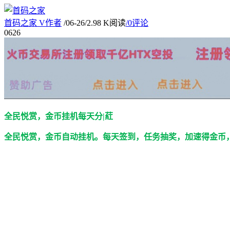
首码之家
V
作者
/
06-26
/
2.98 K阅读
/
0评论
06
26
全民悦赏，金币挂机每天分|葒
全民悦赏，金币自动挂机。每天签到，任务抽奖，加速得金币