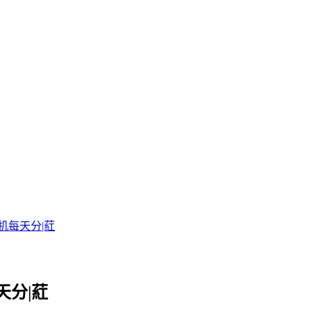
机每天分|葒
分|葒