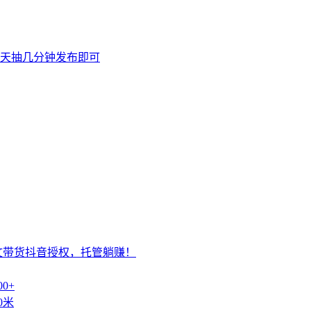
天抽几分钟发布即可
文带货抖音授权，托管躺赚！
0+
0米