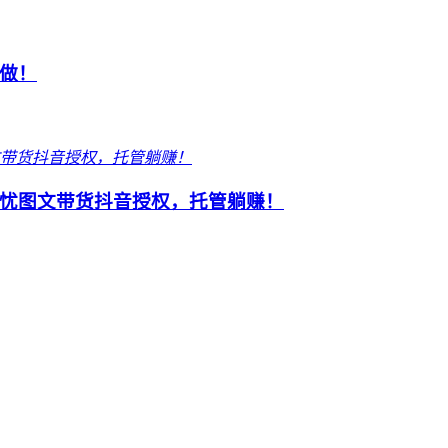
做！
忧图文带货抖音授权，托管躺赚！